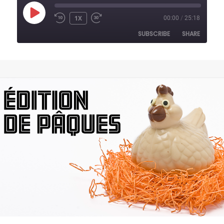
PLAY
1X
00:00
/
25:18
REWIND
FAST
EPISODE
10
FORWARD
SUBSCRIBE
SHARE
SECONDS
30
SECONDS
SHARE
RSS FEED
LINK
EMBED