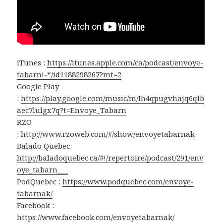
iTunes :
https://itunes.apple.com/ca/podcast/envoye-
tabarn!-*/id1188298267?mt=2
Google Play
:
https://play.google.com/music/m/Ih4qpugvhajq6qlb
aec7lulgx7q?t=Envoye_Tabarn
RZO
:
http://www.rzoweb.com/#/show/envoyetabarnak
Balado Quebec:
http://baladoquebec.ca/#!/repertoire/podcast/291/env
oye_tabarn___
PodQuebec :
https://www.podquebec.com/envoye-
tabarnak/
Facebook :
https://www.facebook.com/envoyetabarnak/