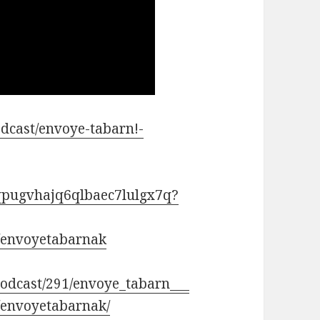
odcast/envoye-tabarn!-
4qpugvhajq6qlbaec7lulgx7q?
/envoyetabarnak
/podcast/291/envoye_tabarn___
/envoyetabarnak/