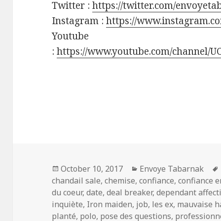
Twitter :
https://twitter.com/envoyet
Instagram :
https://www.instagram.c
Youtube
:
https://www.youtube.com/channel/
Posted
Categories
October 10, 2017
Envoye Tabarnak
on
chandail sale
,
chemise
,
confiance
,
confiance e
du coeur
,
date
,
deal breaker
,
dependant affecti
inquiète
,
Iron maiden
,
job
,
les ex
,
mauvaise h
planté
,
polo
,
pose des questions
,
professionn