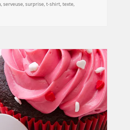
n
,
serveuse
,
surprise
,
t-shirt
,
texte
,