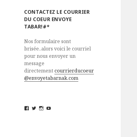
CONTACTEZ LE COURRIER
DU COEUR ENVOYE
TABAR!#*
Nos formulaire sont
brisée..alors voici le courriel
pour nous envoyer un
message
directement
courrierducoeur
@envoyetabarnak.com
View
View
View
View
envoyetabarnak’s
@envoyetabarnak’s
envoyetabarnak’s
UCvZs_5sJ32FHv_yCQgivMlQ’s
profile
profile
profile
profile
on
on
on
on
Facebook
Twitter
Instagram
YouTube