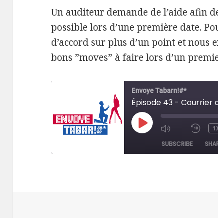
Un auditeur demande de l’aide afin de
possible lors d’une première date. Po
d’accord sur plus d’un point et nous e
bons ”moves” à faire lors d’un premi
Envoye Tabarn!#*
PLAY
1
MUTE/UNM
RE
EPISODE
EPISODE
10
SUBSCRIBE
SHA
SE
SHARE
RSS FEED
LINK
EMBED