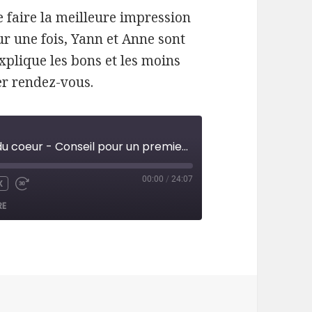
 faire la meilleure impression
ur une fois, Yann et Anne sont
xplique les bons et les moins
er rendez-vous.
Épisode 43 - Courrier du coeur - Conseil pour un premier rendez-vous
00:00
/
24:07
X
UTE
WIND
FAST
FORWARD
RE
CONDS
30
SECONDS