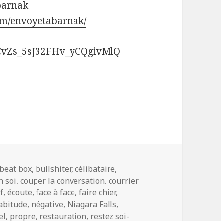
abarnak
om/envoyetabarnak/
UCvZs_5sJ32FHv_yCQgivMlQ
Tags
beat box
,
bullshiter
,
célibataire
,
n soi
,
couper la conversation
,
courrier
f
,
écoute
,
face à face
,
faire chier
,
abitude
,
négative
,
Niagara Falls
,
el
,
propre
,
restauration
,
restez soi-