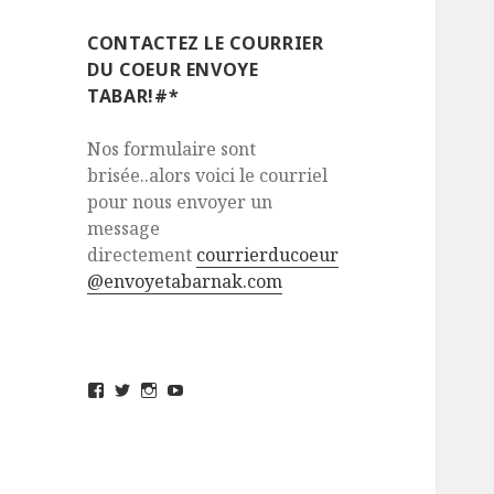
CONTACTEZ LE COURRIER
DU COEUR ENVOYE
TABAR!#*
Nos formulaire sont
brisée..alors voici le courriel
pour nous envoyer un
message
directement
courrierducoeur
@envoyetabarnak.com
View
View
View
View
envoyetabarnak’s
@envoyetabarnak’s
envoyetabarnak’s
UCvZs_5sJ32FHv_yCQgivMlQ’s
profile
profile
profile
profile
on
on
on
on
Facebook
Twitter
Instagram
YouTube