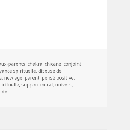
gs
aux-parents
,
chakra
,
chicane
,
conjoint
,
yance spirituelle
,
diseuse de
a
,
new age
,
parent
,
pensé positive
,
pirituelle
,
support moral
,
univers
,
bie