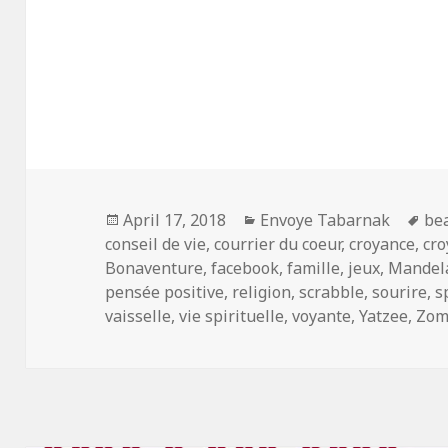
Posted
Categories
Ta
April 17, 2018
Envoye Tabarnak
be
on
conseil de vie
,
courrier du coeur
,
croyance
,
cro
Bonaventure
,
facebook
,
famille
,
jeux
,
Mandel
pensée positive
,
religion
,
scrabble
,
sourire
,
s
vaisselle
,
vie spirituelle
,
voyante
,
Yatzee
,
Zom