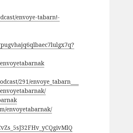
odcast/envoye-tabarn!-
4qpugvhajq6qlbaec7lulgx7q?
/envoyetabarnak
/podcast/291/envoye_tabarn___
/envoyetabarnak/
abarnak
om/envoyetabarnak/
UCvZs_5sJ32FHv_yCQgivMlQ