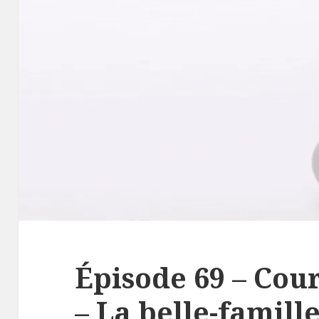
Épisode 69 – Cou
– La belle-famill