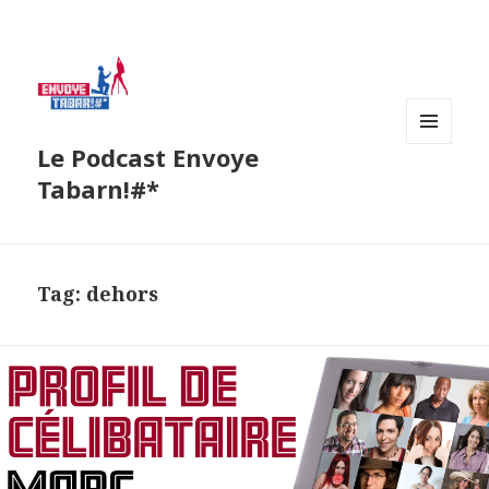
Le Podcast Envoye
MENU
AND
Tabarn!#*
WIDGETS
Tag:
dehors