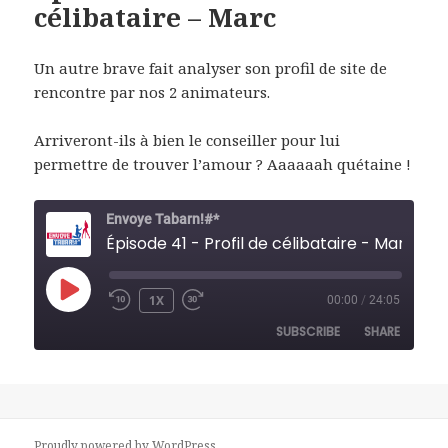
célibataire – Marc
Un autre brave fait analyser son profil de site de
rencontre par nos 2 animateurs.
Arriveront-ils à bien le conseiller pour lui
permettre de trouver l’amour ? Aaaaaah quétaine !
Envoye Tabarn!#*
Épisode 41 - Profil de célibataire - Marc
PLAY
1X
00:00
/
24:05
REWIND
FAST
EPISODE
10
FORWARD
SUBSCRIBE
SHARE
SECONDS
30
SECONDS
SHARE
RSS FEED
LINK
Proudly powered by WordPress