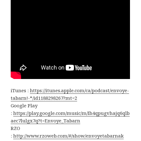
iTunes :
https://itunes.apple.com/ca/podcast/envoye-
tabarn!-*/id1188298267?mt=2
Google Play
:
https://play.google.com/music/m/Ih4qpugvhajq6qlb
aec7lulgx7q?t=Envoye_Tabarn
RZO
:
http://www.rzoweb.com/#/show/envoyetabarnak