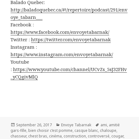
Balado Quebec:
http://baladoquebec.ca/#!/repertoire/podcast/291/env
oye_tabarn___
Facebook :
https://www.facebook.com/envoyetabarnak/
Twitter :
https://twitter.com/envoyetabarnak
Instagram :
https://www.instagram.com/envoyetabarnak/
Youtube
:
https://www.youtube.com/channel/UCvZs_5sJ32FHv
_yCQgivMlQ
Posted
Categories
Tags
September 26, 2017
Envoye Tabarnak
ami
,
amitié
on
gars-fille
,
bien choisir c’est pomme
,
casque blanc
,
chaloupe
,
chasseur
,
chest bras
,
cinéma
,
construction
,
controversé
,
cougar
,