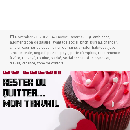
Posted
Categories
Tags
November 21, 2017
Envoye Tabarnak
ambiance
,
on
augmentation de salaire
,
avantage social
,
bitch
,
bureau
,
changer
,
chialer
,
courrier du coeur
,
diner
,
domaine
,
emploi
,
habitude
,
job
,
lunch
,
morale
,
négatif
,
patron
,
paye
,
perte d’emplois
,
recommencé
à zéro
,
renvoyé
,
routine
,
slacké
,
socialiser
,
stabilité
,
syndicat
,
travail
,
vacance
,
zone de confort