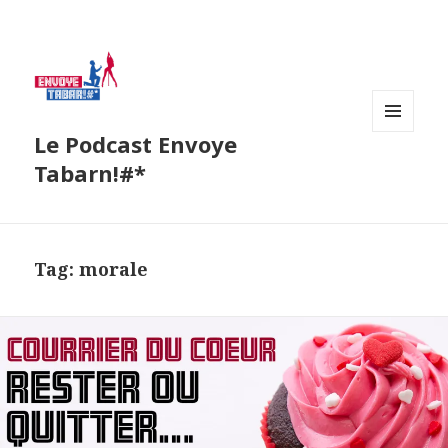
Le Podcast Envoye
MENU
AND
Tabarn!#*
WIDGETS
Tag:
morale