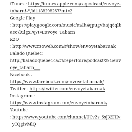
iTunes :
https://itunes.apple.com/ca/podcast/envoye-
tabarn!-*/id1188298267?mt=2
Google Play
:
https://play.google.com/music/m/Ih4qpugvhajq6qlb
aec7lulgx7q?t=Envoye_Tabarn
RZO
:
http://www.rzoweb.com/#/show/envoyetabarnak
Balado Quebec:
http://baladoquebec.ca/#!/repertoire/podcast/291/env
oye_tabarn___
Facebook :
https://www.facebook.com/envoyetabarnak/
Twitter :
https://twitter.com/envoyetabarnak
Instagram :
https://www.instagram.com/envoyetabarnak/
Youtube
:
https://www.youtube.com/channel/UCvZs_5sJ32FHv
_yCQgivMlQ