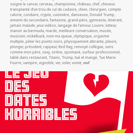
on
soigne le cancer
,
cerveau
,
championne
,
château
,
chef
,
cheveux
transplanté d’un trou de cul de cadavre
,
chien
,
chirurgien
,
compte
calorie
,
conduire
,
crypte
,
cuisinière
,
danseuse
,
Donald Trump
,
ennemi du secondaire
,
fantasme
,
grand-père
,
gymnaste
,
itinérant
,
jamais malade
,
jeux vidéos
,
langage de l’amour
,
Louvre
,
lutteur
,
manoir au bermuda
,
marde
,
meilleure conversation
,
musée
,
musicien
,
nickelback
,
nom ma queue
,
olympique
,
orgasme
multiple
,
péter les points noirs
,
physiquement attirante
,
pleure
,
plonger
,
président
,
rappeur
,
Red flag
,
renvoyé collègue
,
sens
comme mon père
,
sexy
,
sirène
,
spontané
,
surfeur professionnel
,
table dans restaurant
,
Titanic
,
Trump
,
tué et mangé
,
Tue Marie
Fourre
,
vampire
,
vignoble
,
vin
,
voler
,
vomit
,
wwf