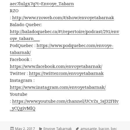
aec7lulgx7q?t=Envoye_Tabarn
RZO
:
http://www.rzoweb.com/#/show/envoyetabarnak
Balado Quebec:
http://baladoquebec.ca/#!/repertoire/podcast/291/env
oye_tabarn___
PodQuebec :
https://www.podquebec.com/envoye-
tabarnak/
Facebook :
https://www.facebook.com/envoyetabarnak/
Twitter :
https://twitter.com/envoyetabarnak
Instagram :
https://www.instagram.com/envoyetabarnak/
Youtube
:
https://www.youtube.com/channel/UCvZs_5sJ32FHv
_yCQgivMlQ
Posted
Categories
Tags
May 2, 2017
Envoye Tabarnak
amusante
,
bacon
,
bec