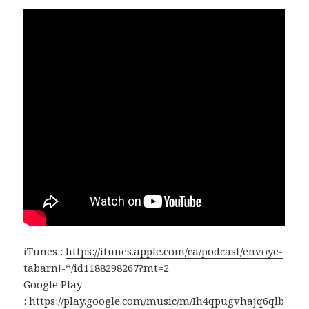
iTunes :
https://itunes.apple.com/ca/podcast/envoye-
tabarn!-*/id1188298267?mt=2
Google Play
:
https://play.google.com/music/m/Ih4qpugvhajq6qlb