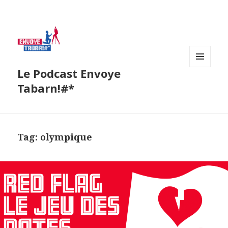
Le Podcast Envoye
MENU
AND
Tabarn!#*
WIDGETS
Tag:
olympique