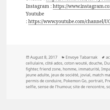
Instagram :
https://www.instagram.c
Youtube
:
https://www.youtube.com/channel/
Posted
Categories
T
August 8, 2017
Envoye Tabarnak
ac
on
cellulaire
,
côté ados
,
coton wouté
,
douche
,
Du
fighter
,
friend zone
,
homme
,
immaturité
,
Impa
jeune adulte
,
jeux de société
,
jovial
,
match ma
permis de conduire
,
Pokemon Go
,
portrait
,
Pr
selfie
,
sense de l’humour
,
site de rencontre
,
s