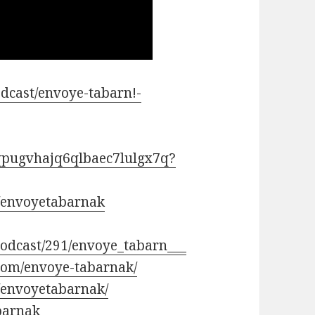
odcast/envoye-tabarn!-
4qpugvhajq6qlbaec7lulgx7q?
/envoyetabarnak
/podcast/291/envoye_tabarn___
com/envoye-tabarnak/
/envoyetabarnak/
abarnak