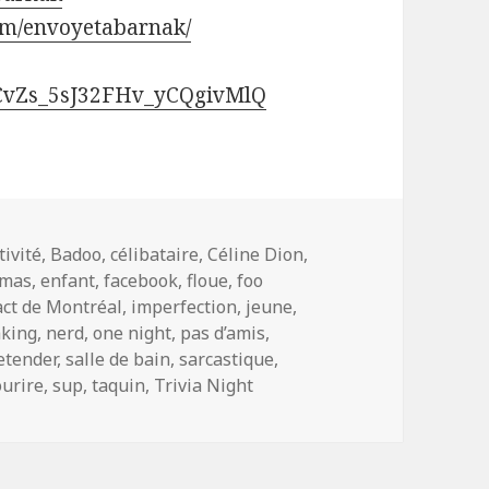
om/envoyetabarnak/
UCvZs_5sJ32FHv_yCQgivMlQ
ags
tivité
,
Badoo
,
célibataire
,
Céline Dion
,
mas
,
enfant
,
facebook
,
floue
,
foo
ct de Montréal
,
imperfection
,
jeune
,
king
,
nerd
,
one night
,
pas d’amis
,
etender
,
salle de bain
,
sarcastique
,
ourire
,
sup
,
taquin
,
Trivia Night