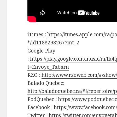
iTunes :
https://itunes.apple.com/ca/p
*/id1188298267?mt=2
Google Play
:
https://play.google.com/music/m/Ih
t=Envoye_Tabarn
RZO :
http://www.rzoweb.com/#/show
Balado Quebec:
http://baladoquebec.ca/#!/repertoire
PodQuebec :
https://www.podquebec.
Facebook :
https://www.facebook.com
Twitter :
https://twitter.com/envoyet