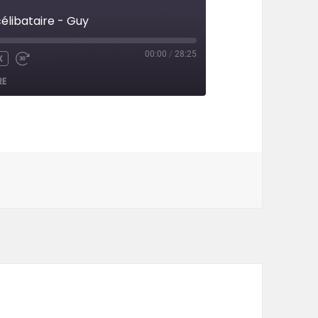
célibataire - Guy
00:00
/
28:25
X
UTE
WIND
FAST
FORWARD
RE
CONDS
30
SECONDS