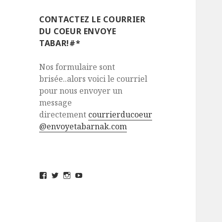
CONTACTEZ LE COURRIER
DU COEUR ENVOYE
TABAR!#*
Nos formulaire sont
brisée..alors voici le courriel
pour nous envoyer un
message
directement
courrierducoeur
@envoyetabarnak.com
View
View
View
View
envoyetabarnak’s
@envoyetabarnak’s
envoyetabarnak’s
UCvZs_5sJ32FHv_yCQgivMlQ’s
profile
profile
profile
profile
on
on
on
on
Facebook
Twitter
Instagram
YouTube