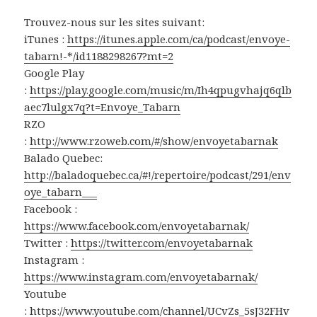
Trouvez-nous sur les sites suivant:
iTunes :
https://itunes.apple.com/ca/podcast/envoye-
tabarn!-*/id1188298267?mt=2
Google Play
:
https://play.google.com/music/m/Ih4qpugvhajq6qlb
aec7lulgx7q?t=Envoye_Tabarn
RZO
:
http://www.rzoweb.com/#/show/envoyetabarnak
Balado Quebec:
http://baladoquebec.ca/#!/repertoire/podcast/291/env
oye_tabarn___
Facebook :
https://www.facebook.com/envoyetabarnak/
Twitter :
https://twitter.com/envoyetabarnak
Instagram :
https://www.instagram.com/envoyetabarnak/
Youtube
:
https://www.youtube.com/channel/UCvZs_5sJ32FHv