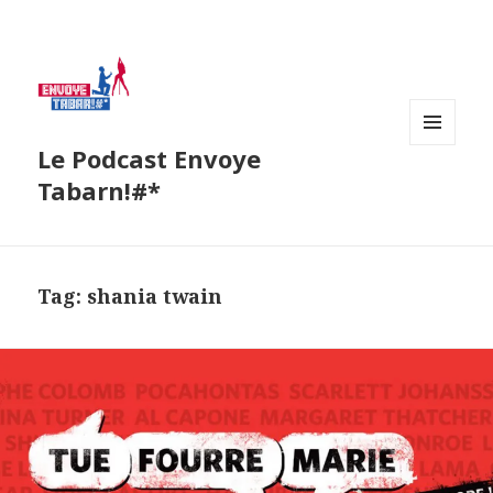
Le Podcast Envoye
MENU
AND
Tabarn!#*
WIDGETS
Tag:
shania twain