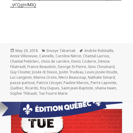
_yCQgivMlQ
Posted
Categories
Tags
May 29, 2018
Envoye Tabarnak
Andrée Robitaille
,
on
Annie Villeneuve
,
Cannelle
,
Caroline Néron
,
Chantal Lacroix
,
Chantal Petitclerc
,
choix de carrière
,
Denis Coderre
,
Denise
Filiatrault
,
France Beaudoin
,
George St-Pierre
,
Gino Chouinard
,
Guy Cloutier
,
Josée di Stasio
,
Justin Trudeau
,
Louis-Josée Houde
,
Luc Langevin
,
Marina Orsini
,
Merci Beaucoup
,
Nathalie Simard
,
passe-partout
,
Patrice L'écuyer
,
Pauline Marois
,
Pierre Lapointe
,
Québec
,
Ricardo
,
Roy Dupuis
,
Saint-Jean-Baptiste
,
shania twain
,
Sophie Thibault
,
Tue Fourre Marie