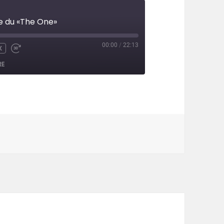
pe du «The One»
00:00
/
22:13
X
UTE
WIND
FAST
FORWARD
RE
CONDS
30
SECONDS