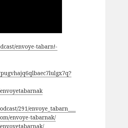
odcast/envoye-tabarn!-
4qpugvhajq6qlbaec7lulgx7q?
/envoyetabarnak
/podcast/291/envoye_tabarn___
com/envoye-tabarnak/
/envoyetabarnak/