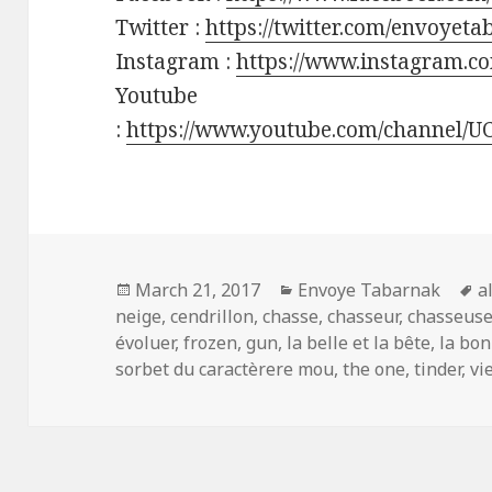
Twitter :
https://twitter.com/envoyet
Instagram :
https://www.instagram.c
Youtube
:
https://www.youtube.com/channel/
Posted
Categories
T
March 21, 2017
Envoye Tabarnak
a
on
neige
,
cendrillon
,
chasse
,
chasseur
,
chasseus
évoluer
,
frozen
,
gun
,
la belle et la bête
,
la bo
sorbet du caractèrere mou
,
the one
,
tinder
,
vi