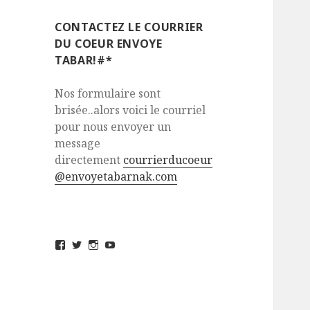
CONTACTEZ LE COURRIER
DU COEUR ENVOYE
TABAR!#*
Nos formulaire sont
brisée..alors voici le courriel
pour nous envoyer un
message
directement
courrierducoeur
@envoyetabarnak.com
View
View
View
View
envoyetabarnak’s
@envoyetabarnak’s
envoyetabarnak’s
UCvZs_5sJ32FHv_yCQgivMlQ’s
profile
profile
profile
profile
on
on
on
on
Facebook
Twitter
Instagram
YouTube