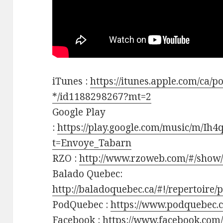
iTunes :
https://itunes.apple.com/ca/p
*/id1188298267?mt=2
Google Play
:
https://play.google.com/music/m/Ih
t=Envoye_Tabarn
RZO :
http://www.rzoweb.com/#/show
Balado Quebec:
http://baladoquebec.ca/#!/repertoire
PodQuebec :
https://www.podquebec.
Facebook :
https://www.facebook.com