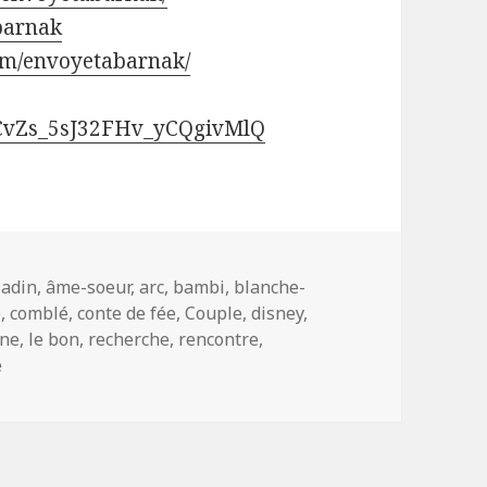
abarnak
om/envoyetabarnak/
UCvZs_5sJ32FHv_yCQgivMlQ
ags
ladin
,
âme-soeur
,
arc
,
bambi
,
blanche-
e
,
comblé
,
conte de fée
,
Couple
,
disney
,
nne
,
le bon
,
recherche
,
rencontre
,
e