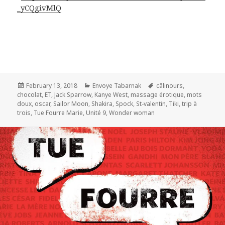
_yCQgivMlQ
Posted
Categories
Tags
February 13, 2018
Envoye Tabarnak
câlinours
,
on
chocolat
,
ET
,
Jack Sparrow
,
Kanye West
,
massage érotique
,
mots
doux
,
oscar
,
Sailor Moon
,
Shakira
,
Spock
,
St-valentin
,
Tiki
,
trip à
trois
,
Tue Fourre Marie
,
Unité 9
,
Wonder woman