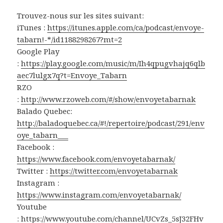
Trouvez-nous sur les sites suivant:
iTunes :
https://itunes.apple.com/ca/podcast/envoye-
tabarn!-*/id1188298267?mt=2
Google Play
:
https://play.google.com/music/m/Ih4qpugvhajq6qlb
aec7lulgx7q?t=Envoye_Tabarn
RZO
:
http://www.rzoweb.com/#/show/envoyetabarnak
Balado Quebec:
http://baladoquebec.ca/#!/repertoire/podcast/291/env
oye_tabarn___
Facebook :
https://www.facebook.com/envoyetabarnak/
Twitter :
https://twitter.com/envoyetabarnak
Instagram :
https://www.instagram.com/envoyetabarnak/
Youtube
:
https://www.youtube.com/channel/UCvZs_5sJ32FHv