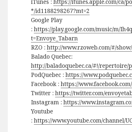
iTunes :
https://itunes.apple.com/ca/p
*/id1188298267?mt=2
Google Play
:
https://play.google.com/music/m/Ih
t=Envoye_Tabarn
RZO :
http://www.rzoweb.com/#/show
Balado Quebec:
http://baladoquebec.ca/#!/repertoire
PodQuebec :
https://www.podquebec.
Facebook :
https://www.facebook.com
Twitter :
https://twitter.com/envoyet
Instagram :
https://www.instagram.c
Youtube
:
https://www.youtube.com/channel/