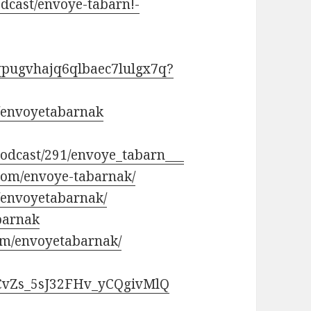
odcast/envoye-tabarn!-
4qpugvhajq6qlbaec7lulgx7q?
/envoyetabarnak
/podcast/291/envoye_tabarn___
com/envoye-tabarnak/
/envoyetabarnak/
abarnak
om/envoyetabarnak/
UCvZs_5sJ32FHv_yCQgivMlQ