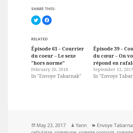
SHARE THIS:
C
C
l
l
i
i
c
c
k
k
t
t
RELATED
o
o
s
s
h
h
Épisode 61 – Courrier
Épisode 39 – Co
a
a
r
r
du coeur – Le sexe
du cœur – On v
e
e
o
o
”hors norme”
répond en rafal
n
n
February 20, 2018
T
F
September 12, 201
w
a
In "Envoye Tabarnak"
In "Envoye Taba
i
c
t
e
t
b
e
o
r
o
(
k
O
(
p
O
e
p
n
e
s
n
i
s
n
i
n
n
Posted
Author
Categories
May 23, 2017
Yann
Envoye Tabarna
e
n
w
e
on
cellulaire
,
commune
,
compte conjoint
,
compte