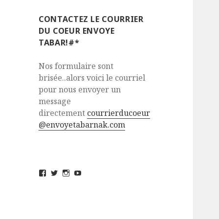
CONTACTEZ LE COURRIER
DU COEUR ENVOYE
TABAR!#*
Nos formulaire sont
brisée..alors voici le courriel
pour nous envoyer un
message
directement
courrierducoeur
@envoyetabarnak.com
View
View
View
View
envoyetabarnak’s
@envoyetabarnak’s
envoyetabarnak’s
UCvZs_5sJ32FHv_yCQgivMlQ’s
profile
profile
profile
profile
on
on
on
on
Facebook
Twitter
Instagram
YouTube