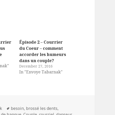
urrier
Épisode 2 – Courrier
ous
du Coeur – comment
e
accorder les humeurs
7
dans un couple?
rnak"
December 27, 2016
In "Envoye Tabarnak"
Tags
k
besoin
,
brossé les dents
,
 de banque
,
Couple
,
courriel
,
danseur
,