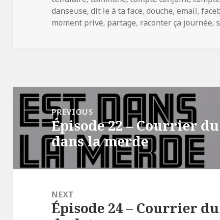
w
w
i
w
danseuse
,
dit le à ta face
,
douche
,
email
,
face
n
i
d
n
moment privé
,
partage
,
raconter ça journée
,
s
o
d
w
o
)
w
)
Post
navigation
PREVIOUS
Épisode 22 – Courrier du
Previous
dans la merde
post:
NEXT
Épisode 24 – Courrier du
Next