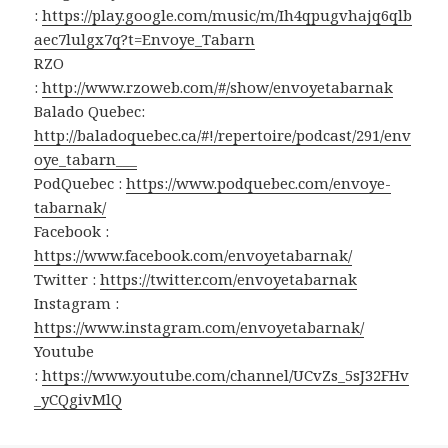
:
https://play.google.com/music/m/Ih4qpugvhajq6qlb
aec7lulgx7q?t=Envoye_Tabarn
RZO
:
http://www.rzoweb.com/#/show/envoyetabarnak
Balado Quebec:
http://baladoquebec.ca/#!/repertoire/podcast/291/env
oye_tabarn___
PodQuebec :
https://www.podquebec.com/envoye-
tabarnak/
Facebook :
https://www.facebook.com/envoyetabarnak/
Twitter :
https://twitter.com/envoyetabarnak
Instagram :
https://www.instagram.com/envoyetabarnak/
Youtube
:
https://www.youtube.com/channel/UCvZs_5sJ32FHv
_yCQgivMlQ