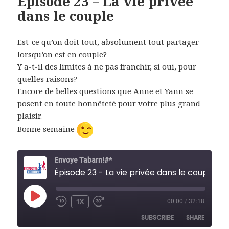
Épisode 23 – La vie privée
dans le couple
Est-ce qu’on doit tout, absolument tout partager
lorsqu’on est en couple?
Y a-t-il des limites à ne pas franchir, si oui, pour
quelles raisons?
Encore de belles questions que Anne et Yann se
posent en toute honnêteté pour votre plus grand
plaisir.
Bonne semaine
Envoye Tabarn!#*
Épisode 23 - La vie privée dans le couple
PLAY
1X
00:00
/
32:18
REWIND
FAST
EPISODE
10
FORWARD
SUBSCRIBE
SHARE
SECONDS
30