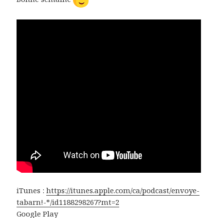
iTunes :
https://itunes.apple.com/ca/podcast/envoye-
tabarn!-*/id1188298267?mt=2
Google Play