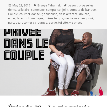
Posted
Categories
Tags
May 23, 2017
Envoye Tabarnak
besoin
,
brossé les
on
dents
,
cellulaire
,
commune
,
compte conjoint
,
compte de banque
,
Couple
,
courriel
,
danseur
,
danseuse
,
dit le à ta face
,
douche
,
email
,
facebook
,
magique
,
même temps
,
mentir
,
moment privé
,
partage
,
raconter ça journée
,
sortie
,
toilette
,
vie privée