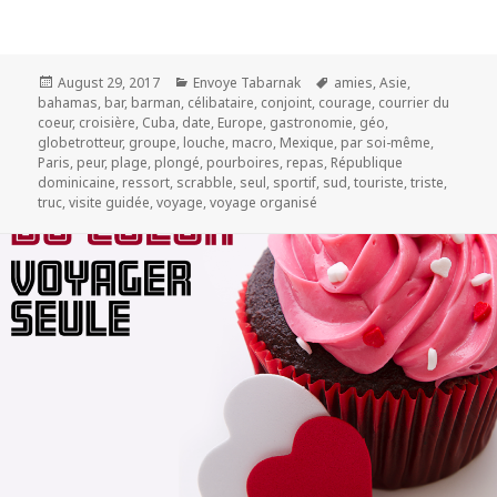
Posted
Categories
Tags
August 29, 2017
Envoye Tabarnak
amies
,
Asie
,
on
bahamas
,
bar
,
barman
,
célibataire
,
conjoint
,
courage
,
courrier du
coeur
,
croisière
,
Cuba
,
date
,
Europe
,
gastronomie
,
géo
,
globetrotteur
,
groupe
,
louche
,
macro
,
Mexique
,
par soi-même
,
Paris
,
peur
,
plage
,
plongé
,
pourboires
,
repas
,
République
dominicaine
,
ressort
,
scrabble
,
seul
,
sportif
,
sud
,
touriste
,
triste
,
truc
,
visite guidée
,
voyage
,
voyage organisé