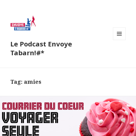
Le Podcast Envoye
MENU
AND
Tabarn!#*
WIDGETS
Tag:
amies