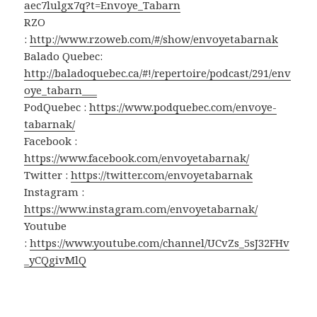
aec7lulgx7q?t=Envoye_Tabarn
RZO
:
http://www.rzoweb.com/#/show/envoyetabarnak
Balado Quebec:
http://baladoquebec.ca/#!/repertoire/podcast/291/env
oye_tabarn___
PodQuebec :
https://www.podquebec.com/envoye-
tabarnak/
Facebook :
https://www.facebook.com/envoyetabarnak/
Twitter :
https://twitter.com/envoyetabarnak
Instagram :
https://www.instagram.com/envoyetabarnak/
Youtube
:
https://www.youtube.com/channel/UCvZs_5sJ32FHv
_yCQgivMlQ