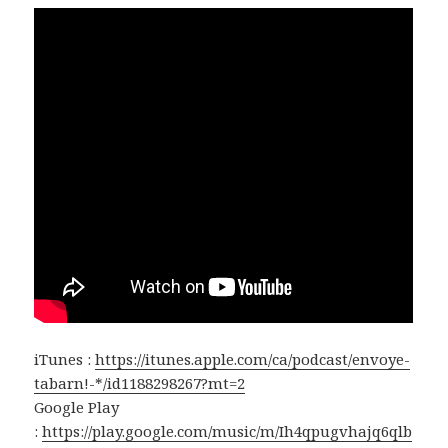
iTunes :
https://itunes.apple.com/ca/podcast/envoye-
tabarn!-*/id1188298267?mt=2
Google Play
:
https://play.google.com/music/m/Ih4qpugvhajq6qlb