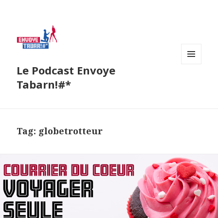
Le Podcast Envoye
MENU
AND
Tabarn!#*
WIDGETS
Tag:
globetrotteur