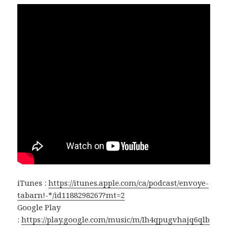
iTunes :
https://itunes.apple.com/ca/podcast/envoye-
tabarn!-*/id1188298267?mt=2
Google Play
:
https://play.google.com/music/m/Ih4qpugvhajq6qlb