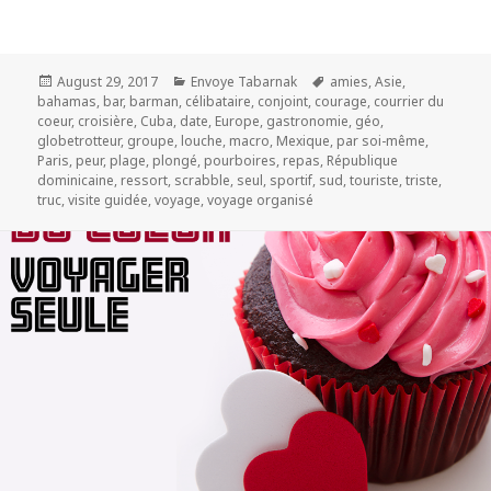
Posted
Categories
Tags
August 29, 2017
Envoye Tabarnak
amies
,
Asie
,
on
bahamas
,
bar
,
barman
,
célibataire
,
conjoint
,
courage
,
courrier du
coeur
,
croisière
,
Cuba
,
date
,
Europe
,
gastronomie
,
géo
,
globetrotteur
,
groupe
,
louche
,
macro
,
Mexique
,
par soi-même
,
Paris
,
peur
,
plage
,
plongé
,
pourboires
,
repas
,
République
dominicaine
,
ressort
,
scrabble
,
seul
,
sportif
,
sud
,
touriste
,
triste
,
truc
,
visite guidée
,
voyage
,
voyage organisé