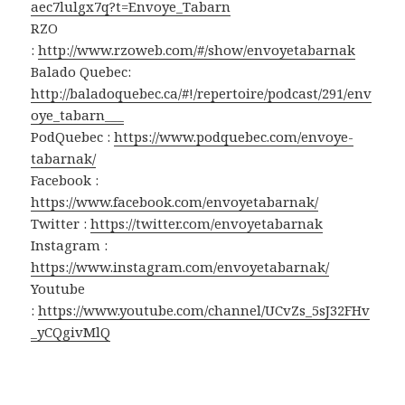
aec7lulgx7q?t=Envoye_Tabarn
RZO
:
http://www.rzoweb.com/#/show/envoyetabarnak
Balado Quebec:
http://baladoquebec.ca/#!/repertoire/podcast/291/env
oye_tabarn___
PodQuebec :
https://www.podquebec.com/envoye-
tabarnak/
Facebook :
https://www.facebook.com/envoyetabarnak/
Twitter :
https://twitter.com/envoyetabarnak
Instagram :
https://www.instagram.com/envoyetabarnak/
Youtube
:
https://www.youtube.com/channel/UCvZs_5sJ32FHv
_yCQgivMlQ