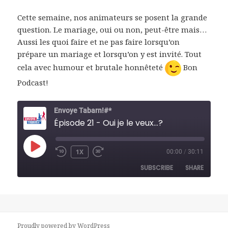
Cette semaine, nos animateurs se posent la grande
question. Le mariage, oui ou non, peut-être mais…
Aussi les quoi faire et ne pas faire lorsqu’on
prépare un mariage et lorsqu’on y est invité. Tout
cela avec humour et brutale honnêteté
Bon
Podcast!
Envoye Tabarn!#*
Épisode 21 - Oui je le veux...?
PLAY
1X
00:00
/
30:11
REWIND
FAST
EPISODE
10
FORWARD
SUBSCRIBE
SHARE
SECONDS
30
SECONDS
SHARE
RSS FEED
LINK
Proudly powered by WordPress