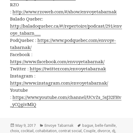
RZO
:
http://www.rzoweb.com/#/show/envoyetabarnak
Balado Quebec:
http://baladoquebec.ca/#!/repertoire/podcast/291/env
oye_tabarn___
PodQuebec :
https://www.podquebec.com/envoye-
tabarnak/
Facebook :
https://www.facebook.com/envoyetabarnak/
Twitter :
https://twitter.com/envoyetabarnak
Instagram :
https://www.instagram.com/envoyetabarnak/
Youtube
:
https://www.youtube.com/channel/UCvZs_5sJ32FHv
_yCQgivMlQ
Posted
Categories
Tags
May 9, 2017
Envoye Tabarnak
bague
,
belle-famille
,
on
choix
,
cocktail
,
cohabitation
,
contrat social
,
Couple
,
divorce
,
dj
,