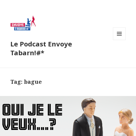
Le Podcast Envoye
MENU
AND
Tabarn!#*
WIDGETS
Tag:
bague