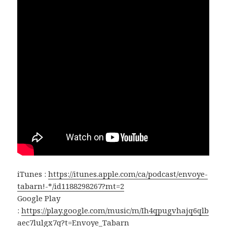
iTunes :
https://itunes.apple.com/ca/podcast/envoye-
tabarn!-*/id1188298267?mt=2
Google Play
:
https://play.google.com/music/m/Ih4qpugvhajq6qlb
aec7lulgx7q?t=Envoye_Tabarn