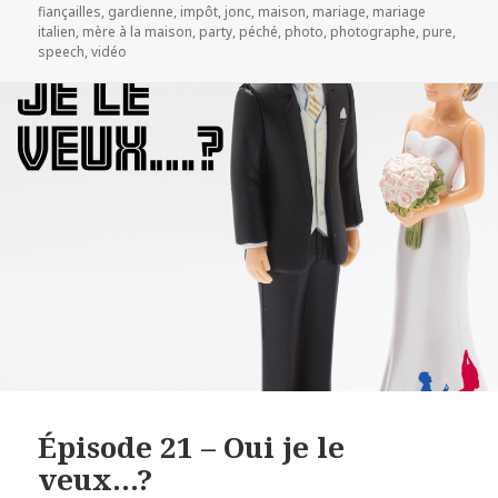
fiançailles
,
gardienne
,
impôt
,
jonc
,
maison
,
mariage
,
mariage
italien
,
mère à la maison
,
party
,
péché
,
photo
,
photographe
,
pure
,
speech
,
vidéo
Épisode 21 – Oui je le
veux…?