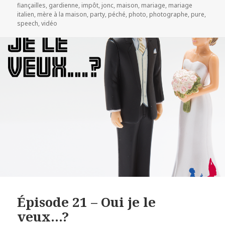
fiançailles
,
gardienne
,
impôt
,
jonc
,
maison
,
mariage
,
mariage
italien
,
mère à la maison
,
party
,
péché
,
photo
,
photographe
,
pure
,
speech
,
vidéo
Épisode 21 – Oui je le
veux…?