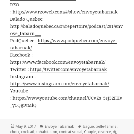
RZO
:
http://www.rzoweb.com/#/show/envoyetabarnak
Balado Quebec:
http://baladoquebec.ca/#!/repertoire/podcast/291/env
oye_tabarn___
PodQuebec :
https://www.podquebec.com/envoye-
tabarnak/
Facebook :
https://www.facebook.com/envoyetabarnak/
Twitter :
https://twitter.com/envoyetabarnak
Instagram :
https://www.instagram.com/envoyetabarnak/
Youtube
:
https://www.youtube.com/channel/UCvZs_5sJ32FHv
_yCQgivMlQ
Posted
Categories
Tags
May 9, 2017
Envoye Tabarnak
bague
,
belle-famille
,
on
choix
,
cocktail
,
cohabitation
,
contrat social
,
Couple
,
divorce
,
dj
,