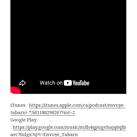
iTunes :
https://itunes.apple.com/ca/podcast/envoye-
tabarn!-*/id1188298267?mt=2
Google Play
:
https://play.google.com/music/m/Ih4qpugvhajq6qlb
aec7lulgx7q?t=Envoye_Tabarn