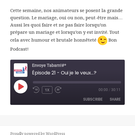
Cette semaine, nos animateurs se posent la grande
question. Le mariage, oui ou non, peut-être mais…
Aussi les quoi faire et ne pas faire lorsqu’on
prépare un mariage et lorsqu’on y est invité. Tout
cela avec humour et brutale honnêteté
Bon
Podcast!
Envoye Tabarn!#*
Épisode 21 - Oui je le veux...?
PLAY
1X
00:00
/
30:11
REWIND
FAST
EPISODE
10
FORWARD
SUBSCRIBE
SHARE
SECONDS
30
SECONDS
SHARE
RSS FEED
LINK
Proudly powered by WordPress