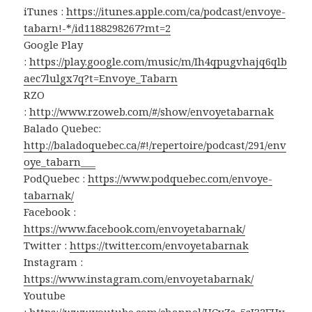
iTunes :
https://itunes.apple.com/ca/podcast/envoye-
tabarn!-*/id1188298267?mt=2
Google Play
:
https://play.google.com/music/m/Ih4qpugvhajq6qlb
aec7lulgx7q?t=Envoye_Tabarn
RZO
:
http://www.rzoweb.com/#/show/envoyetabarnak
Balado Quebec:
http://baladoquebec.ca/#!/repertoire/podcast/291/env
oye_tabarn___
PodQuebec :
https://www.podquebec.com/envoye-
tabarnak/
Facebook :
https://www.facebook.com/envoyetabarnak/
Twitter :
https://twitter.com/envoyetabarnak
Instagram :
https://www.instagram.com/envoyetabarnak/
Youtube