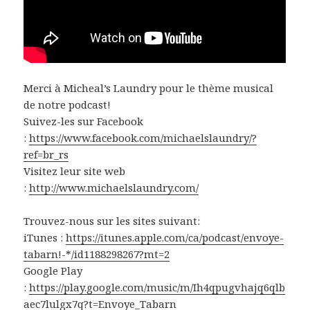
Merci à Micheal’s Laundry pour le thème musical
de notre podcast!
Suivez-les sur Facebook
:
https://www.facebook.com/michaelslaundry/?
ref=br_rs
Visitez leur site web
:
http://www.michaelslaundry.com/
Trouvez-nous sur les sites suivant:
iTunes :
https://itunes.apple.com/ca/podcast/envoye-
tabarn!-*/id1188298267?mt=2
Google Play
:
https://play.google.com/music/m/Ih4qpugvhajq6qlb
aec7lulgx7q?t=Envoye_Tabarn