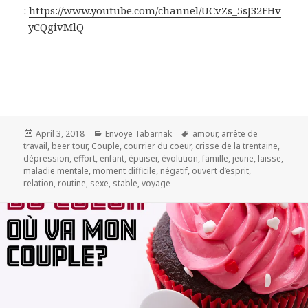
:
https://www.youtube.com/channel/UCvZs_5sJ32FHv
_yCQgivMlQ
Posted
Categories
Tags
April 3, 2018
Envoye Tabarnak
amour
,
arrête de
on
travail
,
beer tour
,
Couple
,
courrier du coeur
,
crisse de la trentaine
,
dépression
,
effort
,
enfant
,
épuiser
,
évolution
,
famille
,
jeune
,
laisse
,
maladie mentale
,
moment difficile
,
négatif
,
ouvert d’esprit
,
relation
,
routine
,
sexe
,
stable
,
voyage