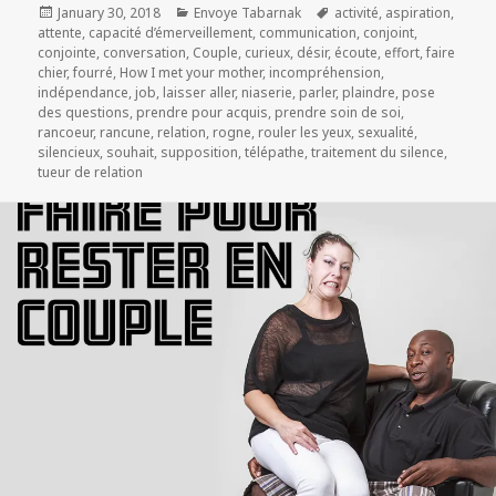
Posted
Categories
Tags
January 30, 2018
Envoye Tabarnak
activité
,
aspiration
,
on
attente
,
capacité d’émerveillement
,
communication
,
conjoint
,
conjointe
,
conversation
,
Couple
,
curieux
,
désir
,
écoute
,
effort
,
faire
chier
,
fourré
,
How I met your mother
,
incompréhension
,
indépendance
,
job
,
laisser aller
,
niaserie
,
parler
,
plaindre
,
pose
des questions
,
prendre pour acquis
,
prendre soin de soi
,
rancoeur
,
rancune
,
relation
,
rogne
,
rouler les yeux
,
sexualité
,
silencieux
,
souhait
,
supposition
,
télépathe
,
traitement du silence
,
tueur de relation