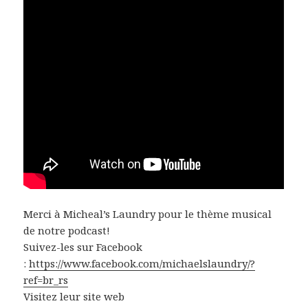
Merci à Micheal’s Laundry pour le thème musical
de notre podcast!
Suivez-les sur Facebook
:
https://www.facebook.com/michaelslaundry/?
ref=br_rs
Visitez leur site web