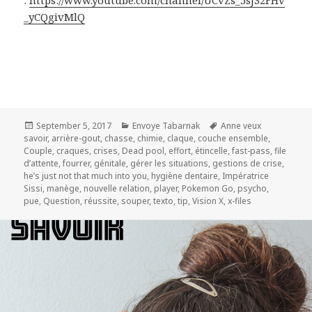
:
https://www.youtube.com/channel/UCvZs_5sJ32FHv
_yCQgivMlQ
Posted
Categories
Tags
September 5, 2017
Envoye Tabarnak
Anne veux
on
savoir
,
arrière-gout
,
chasse
,
chimie
,
claque
,
couche ensemble
,
Couple
,
craques
,
crises
,
Dead pool
,
effort
,
étincelle
,
fast-pass
,
file
d’attente
,
fourrer
,
génitale
,
gérer les situations
,
gestions de crise
,
he’s just not that much into you
,
hygiène dentaire
,
Impératrice
Sissi
,
manège
,
nouvelle relation
,
player
,
Pokemon Go
,
psycho
,
pue
,
Question
,
réussite
,
souper
,
texto
,
tip
,
Vision X
,
x-files