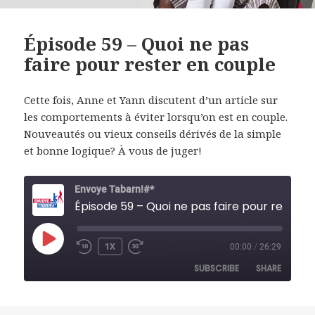
Épisode 59 – Quoi ne pas
faire pour rester en couple
Cette fois, Anne et Yann discutent d’un article sur
les comportements à éviter lorsqu’on est en couple.
Nouveautés ou vieux conseils dérivés de la simple
et bonne logique? À vous de juger!
Envoye Tabarn!#*
Épisode 59 – Quoi ne pas faire pour rester en couple
PLAY
1X
00:00
/
26:29
REWIND
FAST
EPISODE
10
FORWARD
SUBSCRIBE
SHARE
SECONDS
30
SECONDS
SHARE