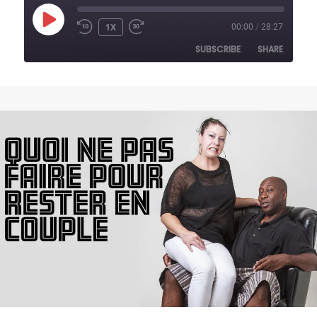
PLAY
1X
00:00
/
28:27
REWIND
FAST
EPISODE
10
FORWARD
SUBSCRIBE
SHARE
SECONDS
30
SECONDS
SHARE
RSS FEED
LINK
EMBED