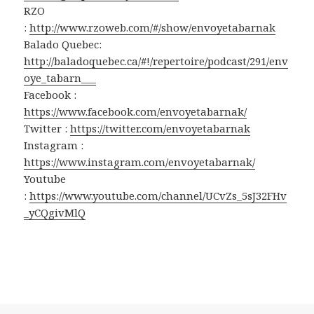
RZO
:
http://www.rzoweb.com/#/show/envoyetabarnak
Balado Quebec:
http://baladoquebec.ca/#!/repertoire/podcast/291/env
oye_tabarn___
Facebook :
https://www.facebook.com/envoyetabarnak/
Twitter :
https://twitter.com/envoyetabarnak
Instagram :
https://www.instagram.com/envoyetabarnak/
Youtube
:
https://www.youtube.com/channel/UCvZs_5sJ32FHv
_yCQgivMlQ