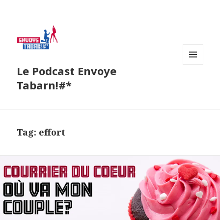
Le Podcast Envoye
MENU
AND
Tabarn!#*
WIDGETS
Tag:
effort