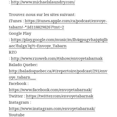
:
http://www.michaelslaundry.com/
Trouvez-nous sur les sites suivant:
iTunes :
https://itunes.apple.com/ca/podcast/envoye-
tabarn!-*/id1188298267?mt=2
Google Play
:
https://play.google.com/music/m/Ih4qpugvhajq6qlb
aec7lulgx7q?t=Envoye_Tabarn
RZO
:
http://www.rzoweb.com/#/show/envoyetabarnak
Balado Quebec:
http://baladoquebec.ca/#!/repertoire/podcast/291/env
oye_tabarn___
Facebook :
https://www.facebook.com/envoyetabarnak/
Twitter :
https://twitter.com/envoyetabarnak
Instagram :
https://www.instagram.com/envoyetabarnak/
Youtube