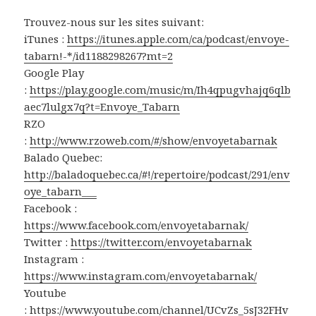
Trouvez-nous sur les sites suivant:
iTunes :
https://itunes.apple.com/ca/podcast/envoye-
tabarn!-*/id1188298267?mt=2
Google Play
:
https://play.google.com/music/m/Ih4qpugvhajq6qlb
aec7lulgx7q?t=Envoye_Tabarn
RZO
:
http://www.rzoweb.com/#/show/envoyetabarnak
Balado Quebec:
http://baladoquebec.ca/#!/repertoire/podcast/291/env
oye_tabarn___
Facebook :
https://www.facebook.com/envoyetabarnak/
Twitter :
https://twitter.com/envoyetabarnak
Instagram :
https://www.instagram.com/envoyetabarnak/
Youtube
:
https://www.youtube.com/channel/UCvZs_5sJ32FHv