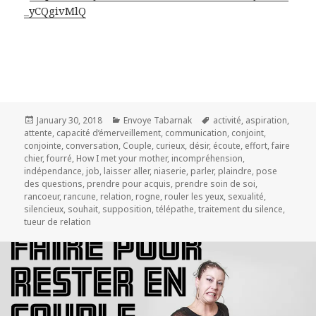
_yCQgivMlQ
Posted
Categories
Tags
January 30, 2018
Envoye Tabarnak
activité
,
aspiration
,
on
attente
,
capacité d’émerveillement
,
communication
,
conjoint
,
conjointe
,
conversation
,
Couple
,
curieux
,
désir
,
écoute
,
effort
,
faire
chier
,
fourré
,
How I met your mother
,
incompréhension
,
indépendance
,
job
,
laisser aller
,
niaserie
,
parler
,
plaindre
,
pose
des questions
,
prendre pour acquis
,
prendre soin de soi
,
rancoeur
,
rancune
,
relation
,
rogne
,
rouler les yeux
,
sexualité
,
silencieux
,
souhait
,
supposition
,
télépathe
,
traitement du silence
,
tueur de relation