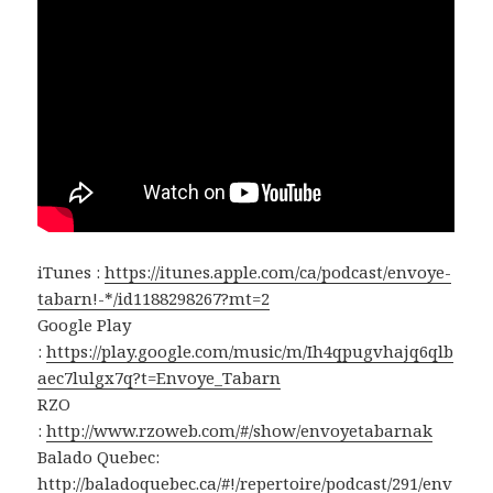
iTunes :
https://itunes.apple.com/ca/podcast/envoye-
tabarn!-*/id1188298267?mt=2
Google Play
:
https://play.google.com/music/m/Ih4qpugvhajq6qlb
aec7lulgx7q?t=Envoye_Tabarn
RZO
:
http://www.rzoweb.com/#/show/envoyetabarnak
Balado Quebec:
http://baladoquebec.ca/#!/repertoire/podcast/291/env