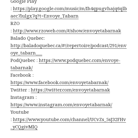
Google Play
:
https://play.google.com/music/m/Ih4qpugvhajq6qlb
aec7lulgx7q?t=Envoye_Tabarn
RZO
:
http://www.rzoweb.com/#/show/envoyetabarnak
Balado Quebec:
http://baladoquebec.ca/#!/repertoire/podcast/291/env
oye_tabarn___
PodQuebec :
https://www.podquebec.com/envoye-
tabarnak/
Facebook :
https://www.facebook.com/envoyetabarnak/
Twitter :
https://twitter.com/envoyetabarnak
Instagram :
https://www.instagram.com/envoyetabarnak/
Youtube
:
https://www.youtube.com/channel/UCvZs_5sJ32FHv
_yCQgivMlQ