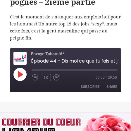
pognes – 2ieme partie
C’est le moment de s’attaquer aux emplois hot pour
les hommes! Un autre top 15 des jobs ”sexy’’, mais
cette fois, c’est la gent masculine qui passe au
peigne fin.
Envoye Tabarn!#*
Épisode 44 - Dis moi ce que tu fais et je te dirai si tu pognes - 2ieme partie
PLAY
1X
00:00
/
29:50
REWIND
FAST
EPISODE
10
FORWARD
SUBSCRIBE
SHARE
SECONDS
30
SECONDS
SHARE
RSS FEED
LINK
EMBED