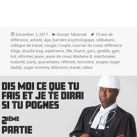
Posted
Categories
Tags
December 2, 2017
Envoye Tabarnak
10 ans de
on
différence
,
activité
,
âge
,
barrière psychologique
,
célibataire
,
collègue de travail
,
cougar
,
Couple
,
courrier du coeur
,
différence
d’âge
,
douche bag
,
expérience
,
fille
,
fourré
,
gars
,
gentille
,
gym
,
hot
,
informel
,
jeune
,
jeune de coeur
,
Madame B
,
matchmaker
,
maturité
,
party
,
quarantaine
,
référent
,
rencontre
,
souper
,
sugar
daddy
,
sugar mommy
,
télévision
,
travail
,
valeur