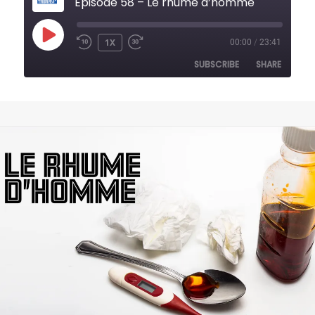
Épisode 58 – Le rhume d’homme
PLAY
1X
00:00
/
23:41
REWIND
FAST
EPISODE
10
FORWARD
SUBSCRIBE
SHARE
SECONDS
30
SECONDS
SHARE
RSS FEED
LINK
EMBED