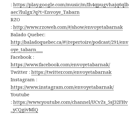
:
https://play.google.com/music/m/Ih4qpugvhajq6qlb
aec7lulgx7q?t=Envoye_Tabarn
RZO
:
http://www.rzoweb.com/#/show/envoyetabarnak
Balado Quebec:
http://baladoquebec.ca/#!/repertoire/podcast/291/env
oye_tabarn___
Facebook :
https://www.facebook.com/envoyetabarnak/
Twitter :
https://twitter.com/envoyetabarnak
Instagram :
https://www.instagram.com/envoyetabarnak/
Youtube
:
https://www.youtube.com/channel/UCvZs_5sJ32FHv
_yCQgivMlQ