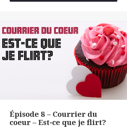
SECONDS
SHARE
RSS FEED
LINK
EMBED
Épisode 8 – Courrier du
coeur – Est-ce que je flirt?