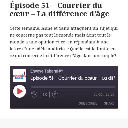
Épisode 51 – Courrier du
cœur – La différence d’âge
Cette semaine, Anne et Yann attaquent un sujet qui
ne concerne pas tout le monde mais dont tout le
monde a une opinion et ce, en répondant à une
lettre d’une fidèle auditrice : Quelle est la limite en
ce qui concerne la différence d’âge dans un couple?
Envoye Tabarn!#*
Épisode 51 – Courrier du cœur – La différe
PLAY
1X
00:00
/
22:56
REWIND
FAST
EPISODE
10
FORWARD
SUBSCRIBE
SHARE
SECONDS
30
SECONDS
SHARE
RSS FEED