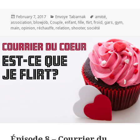
Posted
Categories
Tags
February 7, 2017
Envoye Tabarnak
amitié
,
on
association
,
blowjob
,
Couple
,
enfant
,
fille
,
flirt
,
froid
,
gars
,
gym
,
main
,
opinion
,
réchauffe
,
relation
,
shooter
,
société
Épisode 8 – Courrier du