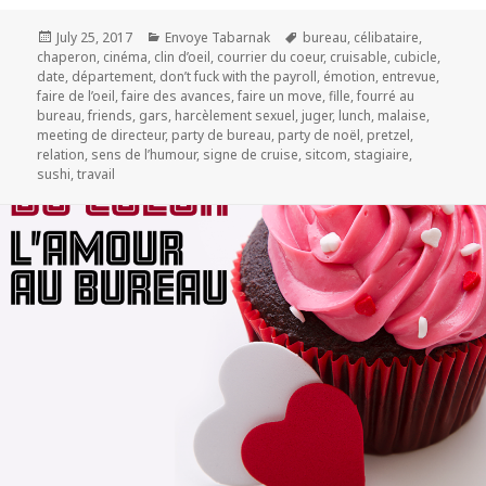
Posted
Categories
Tags
July 25, 2017
Envoye Tabarnak
bureau
,
célibataire
,
on
chaperon
,
cinéma
,
clin d’oeil
,
courrier du coeur
,
cruisable
,
cubicle
,
date
,
département
,
don’t fuck with the payroll
,
émotion
,
entrevue
,
faire de l’oeil
,
faire des avances
,
faire un move
,
fille
,
fourré au
bureau
,
friends
,
gars
,
harcèlement sexuel
,
juger
,
lunch
,
malaise
,
meeting de directeur
,
party de bureau
,
party de noël
,
pretzel
,
relation
,
sens de l’humour
,
signe de cruise
,
sitcom
,
stagiaire
,
sushi
,
travail