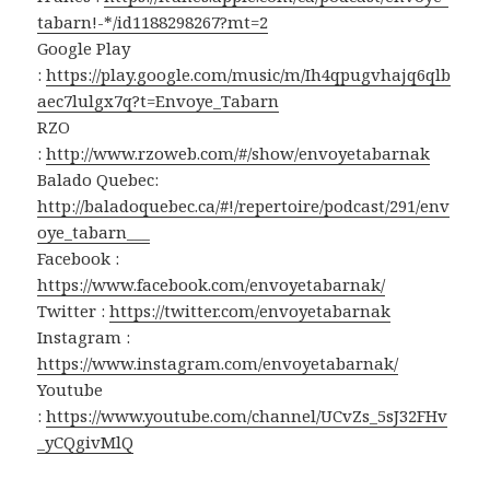
tabarn!-*/id1188298267?mt=2
Google Play
:
https://play.google.com/music/m/Ih4qpugvhajq6qlb
aec7lulgx7q?t=Envoye_Tabarn
RZO
:
http://www.rzoweb.com/#/show/envoyetabarnak
Balado Quebec:
http://baladoquebec.ca/#!/repertoire/podcast/291/env
oye_tabarn___
Facebook :
https://www.facebook.com/envoyetabarnak/
Twitter :
https://twitter.com/envoyetabarnak
Instagram :
https://www.instagram.com/envoyetabarnak/
Youtube
:
https://www.youtube.com/channel/UCvZs_5sJ32FHv
_yCQgivMlQ