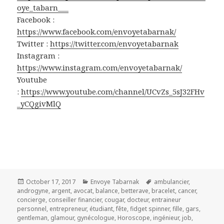
oye_tabarn___
Facebook :
https://www.facebook.com/envoyetabarnak/
Twitter :
https://twitter.com/envoyetabarnak
Instagram :
https://www.instagram.com/envoyetabarnak/
Youtube
:
https://www.youtube.com/channel/UCvZs_5sJ32FHv
_yCQgivMlQ
Posted
Categories
Tags
October 17, 2017
Envoye Tabarnak
ambulancier
,
on
androgyne
,
argent
,
avocat
,
balance
,
betterave
,
bracelet
,
cancer
,
concierge
,
conseiller financier
,
cougar
,
docteur
,
entraineur
personnel
,
entrepreneur
,
étudiant
,
fête
,
fidget spinner
,
fille
,
gars
,
gentleman
,
glamour
,
gynécologue
,
Horoscope
,
ingénieur
,
job
,