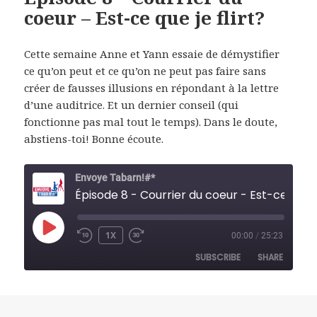
coeur – Est-ce que je flirt?
Cette semaine Anne et Yann essaie de démystifier
ce qu’on peut et ce qu’on ne peut pas faire sans
créer de fausses illusions en répondant à la lettre
d’une auditrice. Et un dernier conseil (qui
fonctionne pas mal tout le temps). Dans le doute,
abstiens-toi! Bonne écoute.
Envoye Tabarn!#*
Épisode 8 - Courrier du co
PLAY
1X
00:00
/
25:23
REWIND
FAST
EPISODE
10
FORWARD
SUBSCRIBE
SHARE
SECONDS
30
SECONDS
SHARE
RSS FEED