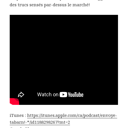
des trucs sensés par-dessus le marché!
iTunes :
https://itunes.apple.com/ca/podcast/envoye-
tabarn!-*/id1188298267?mt=2