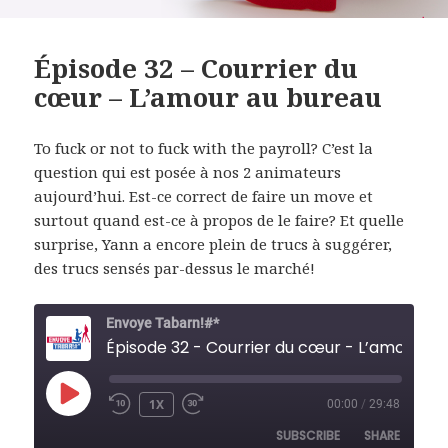
Épisode 32 – Courrier du
cœur – L’amour au bureau
To fuck or not to fuck with the payroll? C’est la
question qui est posée à nos 2 animateurs
aujourd’hui. Est-ce correct de faire un move et
surtout quand est-ce à propos de le faire? Et quelle
surprise, Yann a encore plein de trucs à suggérer,
des trucs sensés par-dessus le marché!
Envoye Tabarn!#*
Épisode 32 - Courri
PLAY
1X
00:00
/
29:48
REWIND
FAST
EPISODE
10
FORWARD
SUBSCRIBE
SHARE
SECONDS
30