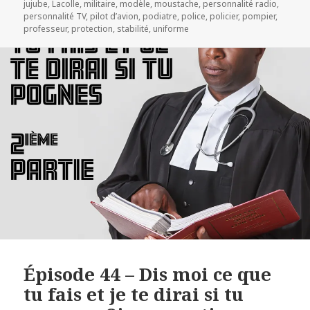
jujube
,
Lacolle
,
militaire
,
modèle
,
moustache
,
personnalité radio
,
personnalité TV
,
pilot d’avion
,
podiatre
,
police
,
policier
,
pompier
,
professeur
,
protection
,
stabilité
,
uniforme
Épisode 44 – Dis moi ce que
tu fais et je te dirai si tu