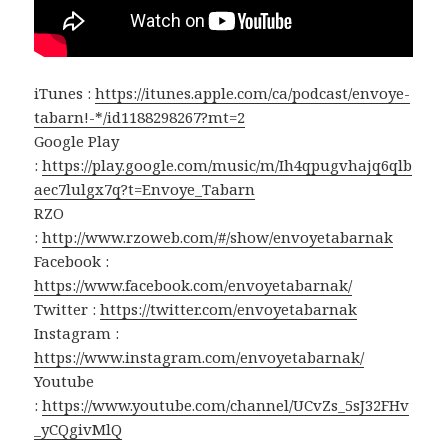
iTunes :
https://itunes.apple.com/ca/podcast/envoye-
tabarn!-*/id1188298267?mt=2
Google Play
:
https://play.google.com/music/m/Ih4qpugvhajq6qlb
aec7lulgx7q?t=Envoye_Tabarn
RZO
:
http://www.rzoweb.com/#/show/envoyetabarnak
Facebook :
https://www.facebook.com/envoyetabarnak/
Twitter :
https://twitter.com/envoyetabarnak
Instagram :
https://www.instagram.com/envoyetabarnak/
Youtube
:
https://www.youtube.com/channel/UCvZs_5sJ32FHv
_yCQgivMlQ