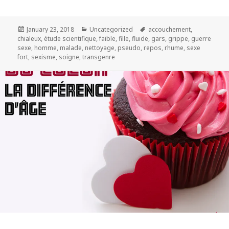
Posted
Categories
Tags
January 23, 2018
Uncategorized
accouchement
,
on
chialeux
,
étude scientifique
,
faible
,
fille
,
fluide
,
gars
,
grippe
,
guerre
sexe
,
homme
,
malade
,
nettoyage
,
pseudo
,
repos
,
rhume
,
sexe
fort
,
sexisme
,
soigne
,
transgenre