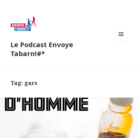
Le Podcast Envoye
MENU
AND
Tabarn!#*
WIDGETS
Tag:
gars