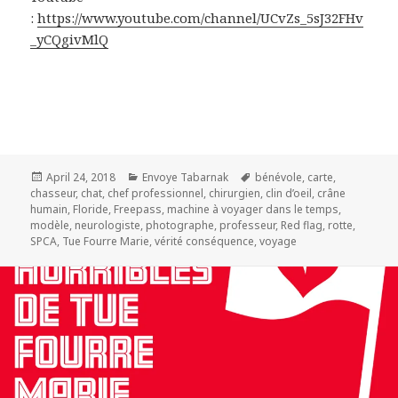
:
https://www.youtube.com/channel/UCvZs_5sJ32FHv
_yCQgivMlQ
Posted
Categories
Tags
April 24, 2018
Envoye Tabarnak
bénévole
,
carte
,
on
chasseur
,
chat
,
chef professionnel
,
chirurgien
,
clin d’oeil
,
crâne
humain
,
Floride
,
Freepass
,
machine à voyager dans le temps
,
modèle
,
neurologiste
,
photographe
,
professeur
,
Red flag
,
rotte
,
SPCA
,
Tue Fourre Marie
,
vérité conséquence
,
voyage