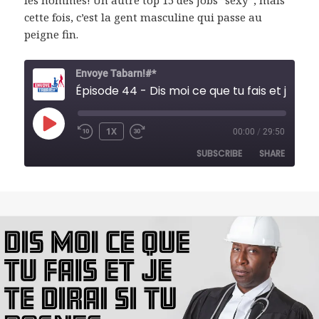
les hommes! Un autre top 15 des jobs ”sexy’’, mais
cette fois, c’est la gent masculine qui passe au
peigne fin.
Envoye Tabarn!#*
Épisode 44 - Dis moi ce que tu fais et je te dirai si tu pognes - 2ieme partie
PLAY
1X
00:00
/
29:50
REWIND
FAST
EPISODE
10
FORWARD
SUBSCRIBE
SHARE
SECONDS
30
SECONDS
SHARE
RSS FEED
LINK
EMBED