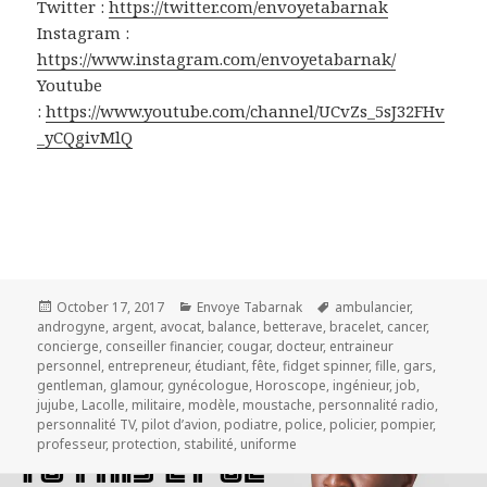
Twitter :
https://twitter.com/envoyetabarnak
Instagram :
https://www.instagram.com/envoyetabarnak/
Youtube
:
https://www.youtube.com/channel/UCvZs_5sJ32FHv
_yCQgivMlQ
Posted
Categories
Tags
October 17, 2017
Envoye Tabarnak
ambulancier
,
on
androgyne
,
argent
,
avocat
,
balance
,
betterave
,
bracelet
,
cancer
,
concierge
,
conseiller financier
,
cougar
,
docteur
,
entraineur
personnel
,
entrepreneur
,
étudiant
,
fête
,
fidget spinner
,
fille
,
gars
,
gentleman
,
glamour
,
gynécologue
,
Horoscope
,
ingénieur
,
job
,
jujube
,
Lacolle
,
militaire
,
modèle
,
moustache
,
personnalité radio
,
personnalité TV
,
pilot d’avion
,
podiatre
,
police
,
policier
,
pompier
,
professeur
,
protection
,
stabilité
,
uniforme