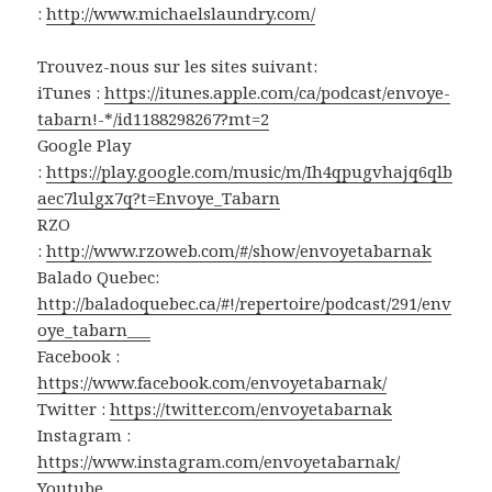
:
http://www.michaelslaundry.com/
Trouvez-nous sur les sites suivant:
iTunes :
https://itunes.apple.com/ca/podcast/envoye-
tabarn!-*/id1188298267?mt=2
Google Play
:
https://play.google.com/music/m/Ih4qpugvhajq6qlb
aec7lulgx7q?t=Envoye_Tabarn
RZO
:
http://www.rzoweb.com/#/show/envoyetabarnak
Balado Quebec:
http://baladoquebec.ca/#!/repertoire/podcast/291/env
oye_tabarn___
Facebook :
https://www.facebook.com/envoyetabarnak/
Twitter :
https://twitter.com/envoyetabarnak
Instagram :
https://www.instagram.com/envoyetabarnak/
Youtube