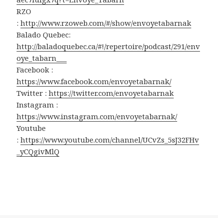
RZO
:
http://www.rzoweb.com/#/show/envoyetabarnak
Balado Quebec:
http://baladoquebec.ca/#!/repertoire/podcast/291/env
oye_tabarn___
Facebook :
https://www.facebook.com/envoyetabarnak/
Twitter :
https://twitter.com/envoyetabarnak
Instagram :
https://www.instagram.com/envoyetabarnak/
Youtube
:
https://www.youtube.com/channel/UCvZs_5sJ32FHv
_yCQgivMlQ