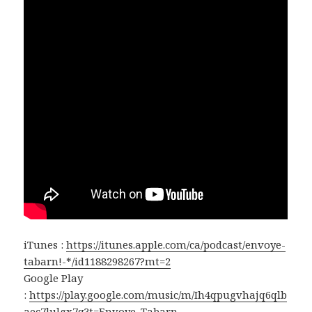
iTunes :
https://itunes.apple.com/ca/podcast/envoye-
tabarn!-*/id1188298267?mt=2
Google Play
:
https://play.google.com/music/m/Ih4qpugvhajq6qlb
aec7lulgx7q?t=Envoye_Tabarn