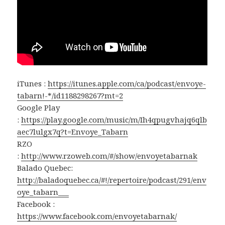
iTunes :
https://itunes.apple.com/ca/podcast/envoye-
tabarn!-*/id1188298267?mt=2
Google Play
:
https://play.google.com/music/m/Ih4qpugvhajq6qlb
aec7lulgx7q?t=Envoye_Tabarn
RZO
:
http://www.rzoweb.com/#/show/envoyetabarnak
Balado Quebec:
http://baladoquebec.ca/#!/repertoire/podcast/291/env
oye_tabarn___
Facebook :
https://www.facebook.com/envoyetabarnak/