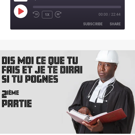
PLAY
1X
00:00
/
22:44
REWIND
FAST
EPISODE
10
FORWARD
SUBSCRIBE
SHARE
SECONDS
30
SECONDS
SHARE
RSS FEED
LINK
EMBED