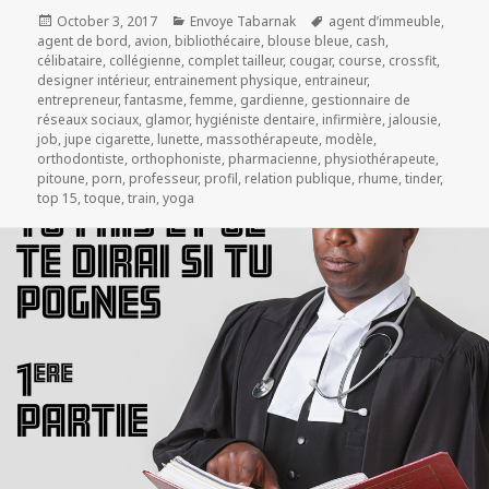
Posted
Categories
Tags
October 3, 2017
Envoye Tabarnak
agent d’immeuble
,
on
agent de bord
,
avion
,
bibliothécaire
,
blouse bleue
,
cash
,
célibataire
,
collégienne
,
complet tailleur
,
cougar
,
course
,
crossfit
,
designer intérieur
,
entrainement physique
,
entraineur
,
entrepreneur
,
fantasme
,
femme
,
gardienne
,
gestionnaire de
réseaux sociaux
,
glamor
,
hygiéniste dentaire
,
infirmière
,
jalousie
,
job
,
jupe cigarette
,
lunette
,
massothérapeute
,
modèle
,
orthodontiste
,
orthophoniste
,
pharmacienne
,
physiothérapeute
,
pitoune
,
porn
,
professeur
,
profil
,
relation publique
,
rhume
,
tinder
,
top 15
,
toque
,
train
,
yoga