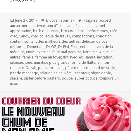
Posted
Categories
Tags
June 27, 2017
Envoye Tabarnak
7 signes
,
accord
on
aucun mérite
,
activité
,
ami d’école
,
amitié malsaine
,
appel
,
approbation
,
bitch de bureau
,
bro code
,
bros before hoes
,
café
vrac
,
Candy
,
char
,
collègue de travail
,
compétitions
,
condition
,
content
,
content des malheurs des autres
,
délecter de vos
déboires
,
Démétane
,
Dr OZ
,
Dr Phil
,
Ellen
,
enfant
,
envers de la
médaille
,
envie
,
exercise
,
faire mal paraitre
,
faire mieux que les
autres
,
famille
,
femme au foyer
,
flirt avec l’ex
,
Hamfit
,
invitation
,
jalousie
,
joué
,
mimitise plus grande forme de flatterie
,
mon
classeur
,
Oprah
,
pas un vrai ami
,
péteur de bulle
,
pied de stalle
,
psodo message
,
relation saine
,
Rémi
,
saboteur
,
signe de vie
,
sincère
,
sister before bastard
,
soupe
,
super occupé
,
toujours un
mais