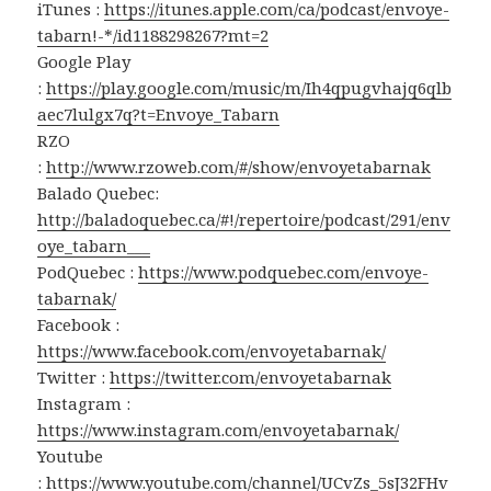
iTunes :
https://itunes.apple.com/ca/podcast/envoye-
tabarn!-*/id1188298267?mt=2
Google Play
:
https://play.google.com/music/m/Ih4qpugvhajq6qlb
aec7lulgx7q?t=Envoye_Tabarn
RZO
:
http://www.rzoweb.com/#/show/envoyetabarnak
Balado Quebec:
http://baladoquebec.ca/#!/repertoire/podcast/291/env
oye_tabarn___
PodQuebec :
https://www.podquebec.com/envoye-
tabarnak/
Facebook :
https://www.facebook.com/envoyetabarnak/
Twitter :
https://twitter.com/envoyetabarnak
Instagram :
https://www.instagram.com/envoyetabarnak/
Youtube
:
https://www.youtube.com/channel/UCvZs_5sJ32FHv