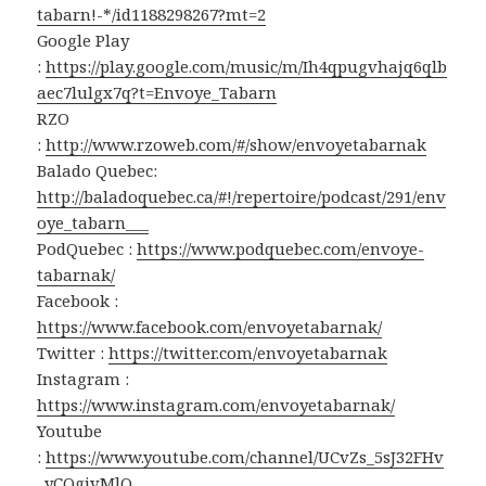
tabarn!-*/id1188298267?mt=2
Google Play
:
https://play.google.com/music/m/Ih4qpugvhajq6qlb
aec7lulgx7q?t=Envoye_Tabarn
RZO
:
http://www.rzoweb.com/#/show/envoyetabarnak
Balado Quebec:
http://baladoquebec.ca/#!/repertoire/podcast/291/env
oye_tabarn___
PodQuebec :
https://www.podquebec.com/envoye-
tabarnak/
Facebook :
https://www.facebook.com/envoyetabarnak/
Twitter :
https://twitter.com/envoyetabarnak
Instagram :
https://www.instagram.com/envoyetabarnak/
Youtube
:
https://www.youtube.com/channel/UCvZs_5sJ32FHv
_yCQgivMlQ