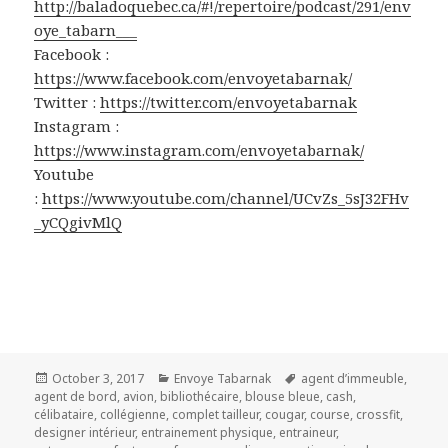
http://baladoquebec.ca/#!/repertoire/podcast/291/env
oye_tabarn___
Facebook :
https://www.facebook.com/envoyetabarnak/
Twitter :
https://twitter.com/envoyetabarnak
Instagram :
https://www.instagram.com/envoyetabarnak/
Youtube
:
https://www.youtube.com/channel/UCvZs_5sJ32FHv
_yCQgivMlQ
Posted
Categories
Tags
October 3, 2017
Envoye Tabarnak
agent d’immeuble
,
on
agent de bord
,
avion
,
bibliothécaire
,
blouse bleue
,
cash
,
célibataire
,
collégienne
,
complet tailleur
,
cougar
,
course
,
crossfit
,
designer intérieur
,
entrainement physique
,
entraineur
,