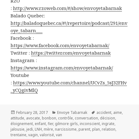
RZO
:
http://www.rzoweb.com/#/show/envoyetabarnak
Balado Quebec:
http://baladoquebec.ca/#!/repertoire/podcast/291/env
oye_tabarn___
Facebook :
https://www.facebook.com/envoyetabarnak/
Twitter :
https://twitter.com/envoyetabarnak
Instagram :
https://www.instagram.com/envoyetabarnak/
Youtube
:
https://www.youtube.com/channel/UCvZs_5sJ32FHv
_yCQgivMlQ
Posted
Categories
Tags
February 28, 2017
Envoye Tabarnak
accident
,
aime
,
on
attitude
,
avocate
,
bonbon
,
contrôle
,
conversation
,
décision
,
éloignement
,
enfant
,
fier
,
gilmore girls
,
inconscient
,
ingrate
,
jalousie
,
jedi
,
LNH
,
mère
,
narcissisme
,
parent
,
plan
,
relation
,
trentaine
,
vagin
,
valorisé
,
van