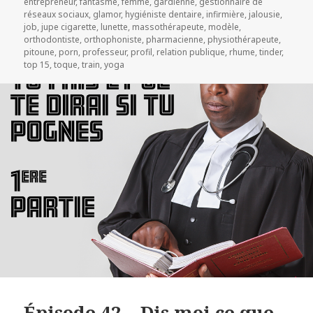
entrepreneur
,
fantasme
,
femme
,
gardienne
,
gestionnaire de
réseaux sociaux
,
glamor
,
hygiéniste dentaire
,
infirmière
,
jalousie
,
job
,
jupe cigarette
,
lunette
,
massothérapeute
,
modèle
,
orthodontiste
,
orthophoniste
,
pharmacienne
,
physiothérapeute
,
pitoune
,
porn
,
professeur
,
profil
,
relation publique
,
rhume
,
tinder
,
top 15
,
toque
,
train
,
yoga
Épisode 42 – Dis moi ce que