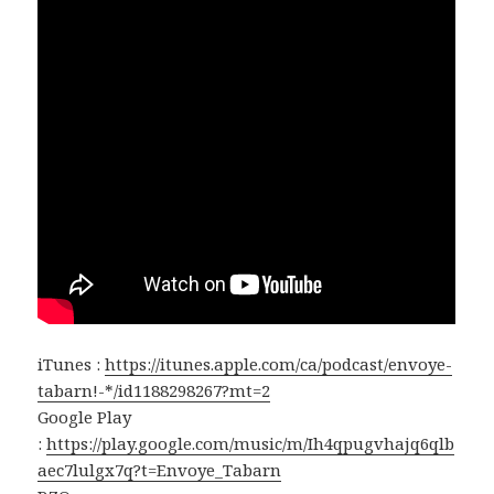
iTunes :
https://itunes.apple.com/ca/podcast/envoye-
tabarn!-*/id1188298267?mt=2
Google Play
:
https://play.google.com/music/m/Ih4qpugvhajq6qlb
aec7lulgx7q?t=Envoye_Tabarn