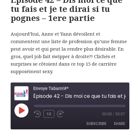
tu fais et je te dirai si tu
pognes – 1ere partie
Aujourd’hui, Anne et Yann dévoilent et
commentent une liste de profession qu’une femme
peut avoir et qui peut la rendre plus désirable. En
gros, quel job fait swipper à droite?! Clichés et
surprises se côtoient dans ce top 15 de carrière
supposément sexy.
Envoye Tabarn!#*
Épisode 42 - Dis moi 
PLAY
1X
00:00
/
30:07
REWIND
FAST
EPISODE
10
FORWARD
SUBSCRIBE
SHARE
SECONDS
30
SECONDS