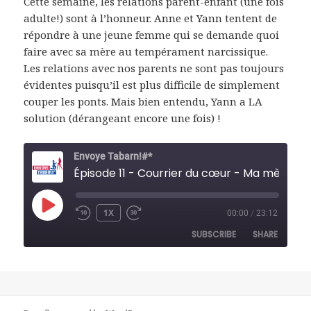
Cette semaine, les relations parent-enfant (une fois
adulte!) sont à l’honneur. Anne et Yann tentent de
répondre
à une jeune femme qui se demande quoi
faire avec sa mère au tempérament narcissique.
Les relations avec
nos parents ne sont pas toujours
évidentes puisqu’il est plus difficile de simplement
couper les ponts. Mais bien
entendu, Yann a LA
solution (dérangeant encore une fois) !
Envoye Tabarn!#*
Épisode 11 - Courrier du cœ
PLAY
1X
00:00
/
23:12
REWIND
FAST
EPISODE
10
FORWARD
SUBSCRIBE
SHARE
SECONDS
30
SECONDS
SHARE
RSS FEED
LINK