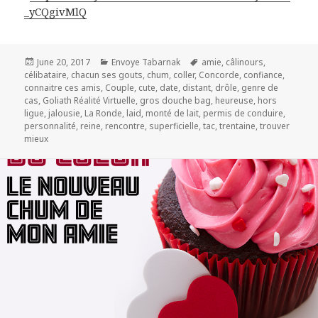
_yCQgivMlQ
Posted
Categories
Tags
June 20, 2017
Envoye Tabarnak
amie
,
câlinours
,
on
célibataire
,
chacun ses gouts
,
chum
,
coller
,
Concorde
,
confiance
,
connaitre ces amis
,
Couple
,
cute
,
date
,
distant
,
drôle
,
genre de
cas
,
Goliath Réalité Virtuelle
,
gros douche bag
,
heureuse
,
hors
ligue
,
jalousie
,
La Ronde
,
laid
,
monté de lait
,
permis de conduire
,
personnalité
,
reine
,
rencontre
,
superficielle
,
tac
,
trentaine
,
trouver
mieux