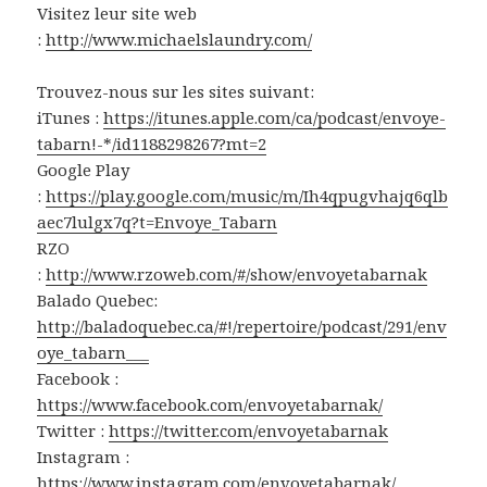
Visitez leur site web
:
http://www.michaelslaundry.com/
Trouvez-nous sur les sites suivant:
iTunes :
https://itunes.apple.com/ca/podcast/envoye-
tabarn!-*/id1188298267?mt=2
Google Play
:
https://play.google.com/music/m/Ih4qpugvhajq6qlb
aec7lulgx7q?t=Envoye_Tabarn
RZO
:
http://www.rzoweb.com/#/show/envoyetabarnak
Balado Quebec:
http://baladoquebec.ca/#!/repertoire/podcast/291/env
oye_tabarn___
Facebook :
https://www.facebook.com/envoyetabarnak/
Twitter :
https://twitter.com/envoyetabarnak
Instagram :
https://www.instagram.com/envoyetabarnak/