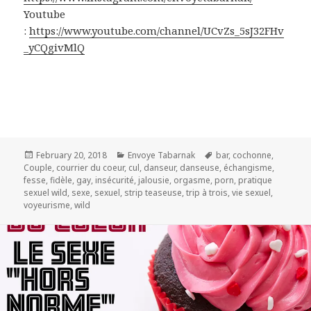
Youtube
:
https://www.youtube.com/channel/UCvZs_5sJ32FHv
_yCQgivMlQ
Posted
Categories
Tags
February 20, 2018
Envoye Tabarnak
bar
,
cochonne
,
on
Couple
,
courrier du coeur
,
cul
,
danseur
,
danseuse
,
échangisme
,
fesse
,
fidèle
,
gay
,
insécurité
,
jalousie
,
orgasme
,
porn
,
pratique
sexuel wild
,
sexe
,
sexuel
,
strip teaseuse
,
trip à trois
,
vie sexuel
,
voyeurisme
,
wild