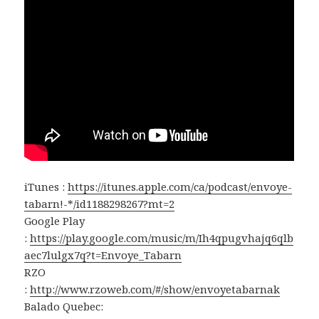
iTunes :
https://itunes.apple.com/ca/podcast/envoye-
tabarn!-*/id1188298267?mt=2
Google Play
:
https://play.google.com/music/m/Ih4qpugvhajq6qlb
aec7lulgx7q?t=Envoye_Tabarn
RZO
:
http://www.rzoweb.com/#/show/envoyetabarnak
Balado Quebec: