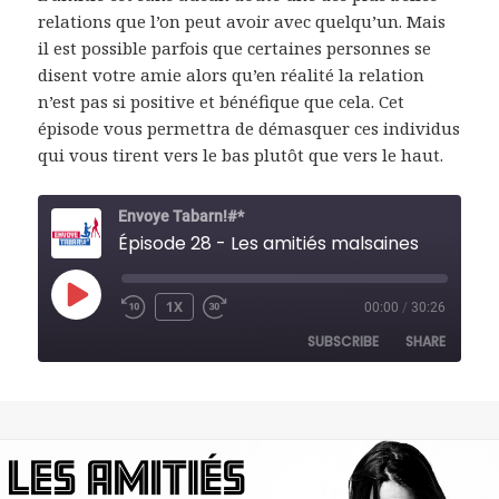
relations que l’on peut avoir avec quelqu’un. Mais
il est possible parfois que certaines personnes se
disent votre amie alors qu’en réalité la relation
n’est pas si positive et bénéfique que cela. Cet
épisode vous permettra de démasquer ces individus
qui vous tirent vers le bas plutôt que vers le haut.
Envoye Tabarn!#*
Épisode 28 - Les amitiés malsaines
PLAY
1X
00:00
/
30:26
REWIND
FAST
EPISODE
10
FORWARD
SUBSCRIBE
SHARE
SECONDS
30
SECONDS
SHARE
RSS FEED
LINK