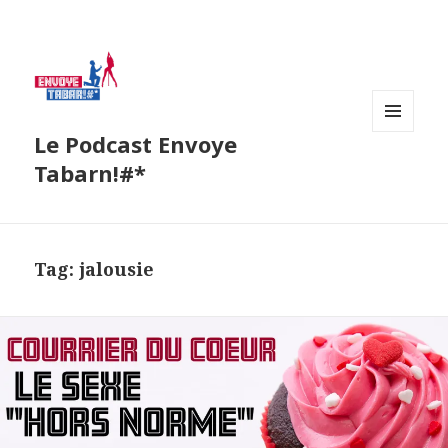
Le Podcast Envoye
MENU
AND
Tabarn!#*
WIDGETS
Tag:
jalousie