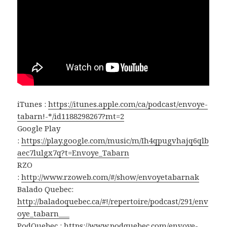
iTunes :
https://itunes.apple.com/ca/podcast/envoye-
tabarn!-*/id1188298267?mt=2
Google Play
:
https://play.google.com/music/m/Ih4qpugvhajq6qlb
aec7lulgx7q?t=Envoye_Tabarn
RZO
:
http://www.rzoweb.com/#/show/envoyetabarnak
Balado Quebec:
http://baladoquebec.ca/#!/repertoire/podcast/291/env
oye_tabarn___
PodQuebec :
https://www.podquebec.com/envoye-