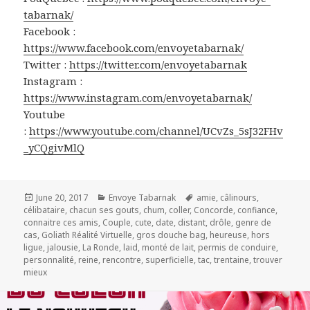
tabarnak/
Facebook :
https://www.facebook.com/envoyetabarnak/
Twitter :
https://twitter.com/envoyetabarnak
Instagram :
https://www.instagram.com/envoyetabarnak/
Youtube
:
https://www.youtube.com/channel/UCvZs_5sJ32FHv
_yCQgivMlQ
Posted
Categories
Tags
June 20, 2017
Envoye Tabarnak
amie
,
câlinours
,
on
célibataire
,
chacun ses gouts
,
chum
,
coller
,
Concorde
,
confiance
,
connaitre ces amis
,
Couple
,
cute
,
date
,
distant
,
drôle
,
genre de
cas
,
Goliath Réalité Virtuelle
,
gros douche bag
,
heureuse
,
hors
ligue
,
jalousie
,
La Ronde
,
laid
,
monté de lait
,
permis de conduire
,
personnalité
,
reine
,
rencontre
,
superficielle
,
tac
,
trentaine
,
trouver
mieux