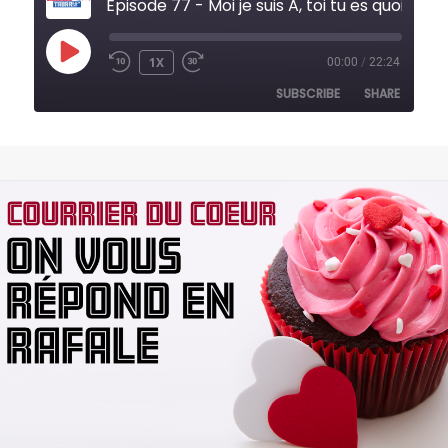
Épisode 77 - Moi je suis A, toi tu es quoi?
PLAY
1X
00:00
/
22:24
REWIND
FAST
EPISODE
10
FORWARD
SUBSCRIBE
SHARE
SECONDS
30
SECONDS
SHARE
RSS FEED
LINK
EMBED