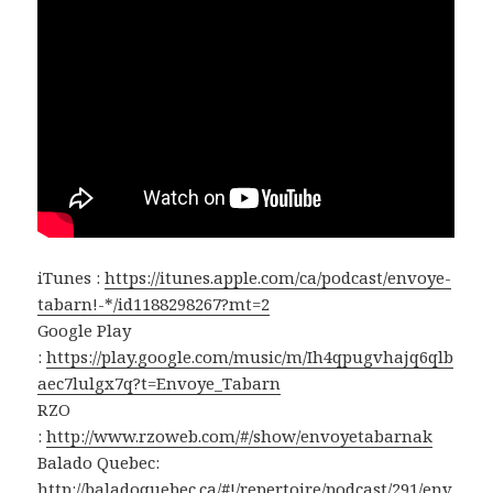
iTunes :
https://itunes.apple.com/ca/podcast/envoye-
tabarn!-*/id1188298267?mt=2
Google Play
:
https://play.google.com/music/m/Ih4qpugvhajq6qlb
aec7lulgx7q?t=Envoye_Tabarn
RZO
:
http://www.rzoweb.com/#/show/envoyetabarnak
Balado Quebec:
http://baladoquebec.ca/#!/repertoire/podcast/291/env