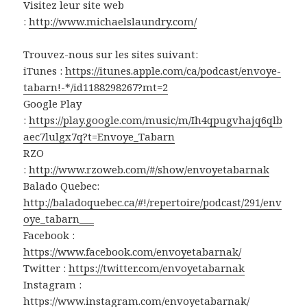
Visitez leur site web
:
http://www.michaelslaundry.com/
Trouvez-nous sur les sites suivant:
iTunes :
https://itunes.apple.com/ca/podcast/envoye-
tabarn!-*/id1188298267?mt=2
Google Play
:
https://play.google.com/music/m/Ih4qpugvhajq6qlb
aec7lulgx7q?t=Envoye_Tabarn
RZO
:
http://www.rzoweb.com/#/show/envoyetabarnak
Balado Quebec:
http://baladoquebec.ca/#!/repertoire/podcast/291/env
oye_tabarn___
Facebook :
https://www.facebook.com/envoyetabarnak/
Twitter :
https://twitter.com/envoyetabarnak
Instagram :
https://www.instagram.com/envoyetabarnak/