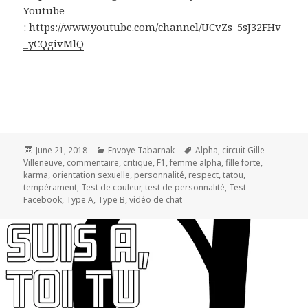
Youtube
:
https://www.youtube.com/channel/UCvZs_5sJ32FHv
_yCQgivMlQ
Posted
Categories
Tags
June 21, 2018
Envoye Tabarnak
Alpha
,
circuit Gille-
on
Villeneuve
,
commentaire
,
critique
,
F1
,
femme alpha
,
fille forte
,
karma
,
orientation sexuelle
,
personnalité
,
respect
,
tatou
,
tempérament
,
Test de couleur
,
test de personnalité
,
Test
Facebook
,
Type A
,
Type B
,
vidéo de chat