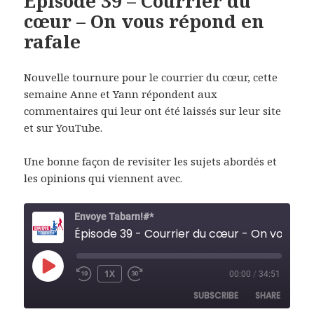
Épisode 39 – Courrier du
cœur – On vous répond en
rafale
Nouvelle tournure pour le courrier du cœur, cette
semaine Anne et Yann répondent aux
commentaires qui leur ont été laissés sur leur site
et sur YouTube.
Une bonne façon de revisiter les sujets abordés et
les opinions qui viennent avec.
Envoye Tabarn!#*
Épisode 39 - Courrier du cœur - On
PLAY
1X
00:00
/
34:51
REWIND
FAST
EPISODE
10
FORWARD
SUBSCRIBE
SHARE
SECONDS
30