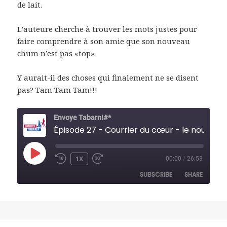
de lait.
L’auteure cherche à trouver les mots justes pour
faire comprendre à son amie que son nouveau
chum n’est pas «top».
Y aurait-il des choses qui finalement ne se disent
pas? Tam Tam Tam!!!
Envoye Tabarn!#*
Épisode 27 - Courrier d
PLAY
1X
00:00
/
26:53
REWIND
FAST
EPISODE
10
FORWARD
SUBSCRIBE
SHARE
SECONDS
30
SECONDS
SHARE
RSS FEED
LINK