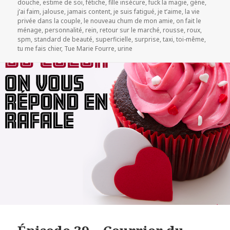
douche
,
estime de soi
,
fétiche
,
fille insécure
,
fuck la magie
,
gène
,
j’ai faim
,
jalouse
,
jamais content
,
je suis fatigué
,
je t’aime
,
la vie
privée dans la couple
,
le nouveau chum de mon amie
,
on fait le
ménage
,
personnalité
,
rein
,
retour sur le marché
,
rousse
,
roux
,
spm
,
standard de beauté
,
superficielle
,
surprise
,
taxi
,
toi-même
,
tu me fais chier
,
Tue Marie Fourre
,
urine