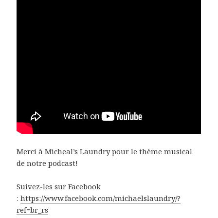
Merci à Micheal’s Laundry pour le thème musical
de notre podcast!
Suivez-les sur Facebook
:
https://www.facebook.com/michaelslaundry/?
ref=br_rs