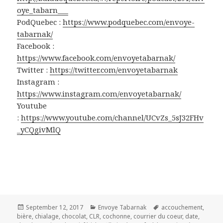
oye_tabarn___
PodQuebec :
https://www.podquebec.com/envoye-
tabarnak/
Facebook :
https://www.facebook.com/envoyetabarnak/
Twitter :
https://twitter.com/envoyetabarnak
Instagram :
https://www.instagram.com/envoyetabarnak/
Youtube
:
https://www.youtube.com/channel/UCvZs_5sJ32FHv
_yCQgivMlQ
Posted
Categories
Tags
September 12, 2017
Envoye Tabarnak
accouchement
,
on
bière
,
chialage
,
chocolat
,
CLR
,
cochonne
,
courrier du coeur
,
date
,