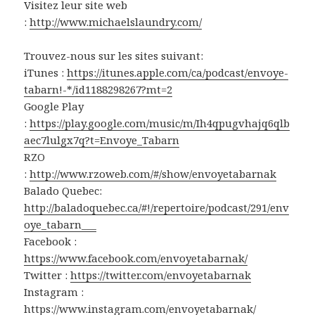
Visitez leur site web
:
http://www.michaelslaundry.com/
Trouvez-nous sur les sites suivant:
iTunes :
https://itunes.apple.com/ca/podcast/envoye-
tabarn!-*/id1188298267?mt=2
Google Play
:
https://play.google.com/music/m/Ih4qpugvhajq6qlb
aec7lulgx7q?t=Envoye_Tabarn
RZO
:
http://www.rzoweb.com/#/show/envoyetabarnak
Balado Quebec:
http://baladoquebec.ca/#!/repertoire/podcast/291/env
oye_tabarn___
Facebook :
https://www.facebook.com/envoyetabarnak/
Twitter :
https://twitter.com/envoyetabarnak
Instagram :
https://www.instagram.com/envoyetabarnak/