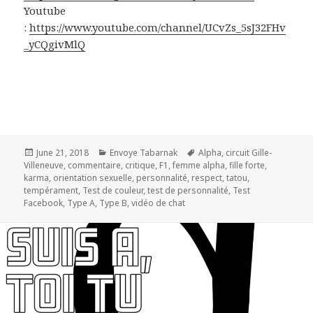
Youtube
:
https://www.youtube.com/channel/UCvZs_5sJ32FHv
_yCQgivMlQ
Posted
Categories
Tags
June 21, 2018
Envoye Tabarnak
Alpha
,
circuit Gille-
on
Villeneuve
,
commentaire
,
critique
,
F1
,
femme alpha
,
fille forte
,
karma
,
orientation sexuelle
,
personnalité
,
respect
,
tatou
,
tempérament
,
Test de couleur
,
test de personnalité
,
Test
Facebook
,
Type A
,
Type B
,
vidéo de chat