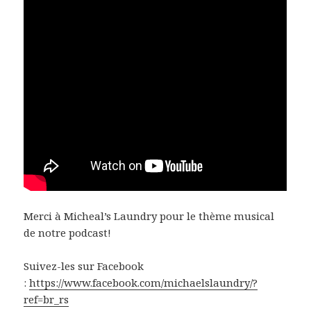
Merci à Micheal’s Laundry pour le thème musical
de notre podcast!
Suivez-les sur Facebook
:
https://www.facebook.com/michaelslaundry/?
ref=br_rs