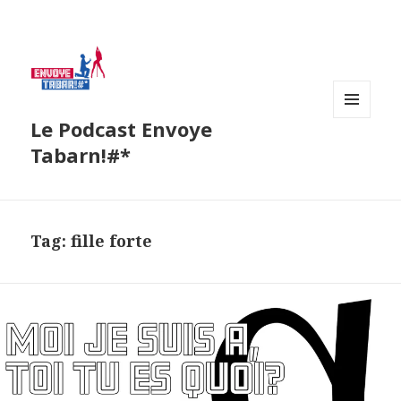
Le Podcast Envoye
MENU
AND
Tabarn!#*
WIDGETS
Tag:
fille forte