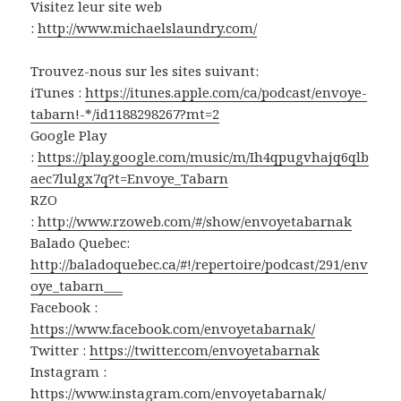
Visitez leur site web
:
http://www.michaelslaundry.com/
Trouvez-nous sur les sites suivant:
iTunes :
https://itunes.apple.com/ca/podcast/envoye-
tabarn!-*/id1188298267?mt=2
Google Play
:
https://play.google.com/music/m/Ih4qpugvhajq6qlb
aec7lulgx7q?t=Envoye_Tabarn
RZO
:
http://www.rzoweb.com/#/show/envoyetabarnak
Balado Quebec:
http://baladoquebec.ca/#!/repertoire/podcast/291/env
oye_tabarn___
Facebook :
https://www.facebook.com/envoyetabarnak/
Twitter :
https://twitter.com/envoyetabarnak
Instagram :
https://www.instagram.com/envoyetabarnak/