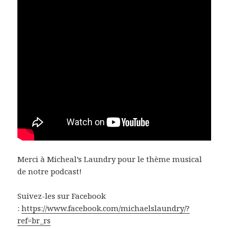
Merci à Micheal’s Laundry pour le thème musical
de notre podcast!
Suivez-les sur Facebook
:
https://www.facebook.com/michaelslaundry/?
ref=br_rs