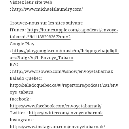
Visitez leur site web
:
http://www.michaelslaundry.com/
Trouvez-nous sur les sites suivant:
iTunes :
https://itunes.apple.com/ca/podcast/envoye-
tabarn!-*/id1188298267?mt=2
Google Play
:
https://play.google.com/music/m/Ih4qpugvhajq6qlb
aec7lulgx7q?t=Envoye_Tabarn
RZO
:
http://www.rzoweb.com/#/show/envoyetabarnak
Balado Quebec:
http://baladoquebec.ca/#!/repertoire/podcast/291/env
oye_tabarn___
Facebook :
https://www.facebook.com/envoyetabarnak/
Twitter :
https://twitter.com/envoyetabarnak
Instagram :
https://www.instagram.com/envoyetabarnak/