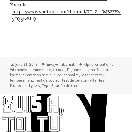
Youtube
:
https://www.youtube.com/channel/UCvZs_5sJ32FHv
_yCQgivMlQ
Posted
Categories
Tags
June 21, 2018
Envoye Tabarnak
Alpha
,
circuit Gille-
on
Villeneuve
,
commentaire
,
critique
,
F1
,
femme alpha
,
fille forte
,
karma
,
orientation sexuelle
,
personnalité
,
respect
,
tatou
,
tempérament
,
Test de couleur
,
test de personnalité
,
Test
Facebook
,
Type A
,
Type B
,
vidéo de chat