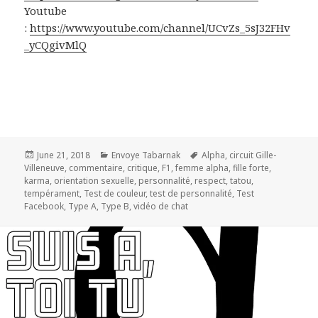
Youtube
:
https://www.youtube.com/channel/UCvZs_5sJ32FHv
_yCQgivMlQ
Posted
Categories
Tags
June 21, 2018
Envoye Tabarnak
Alpha
,
circuit Gille-
on
Villeneuve
,
commentaire
,
critique
,
F1
,
femme alpha
,
fille forte
,
karma
,
orientation sexuelle
,
personnalité
,
respect
,
tatou
,
tempérament
,
Test de couleur
,
test de personnalité
,
Test
Facebook
,
Type A
,
Type B
,
vidéo de chat