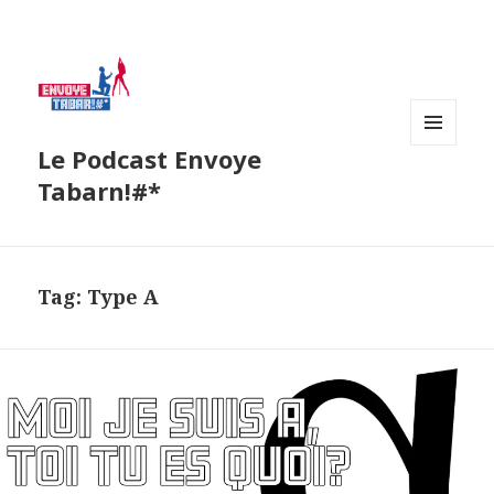
Le Podcast Envoye
MENU
AND
Tabarn!#*
WIDGETS
Tag:
Type A