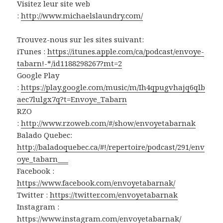
Visitez leur site web
:
http://www.michaelslaundry.com/
Trouvez-nous sur les sites suivant:
iTunes :
https://itunes.apple.com/ca/podcast/envoye-
tabarn!-*/id1188298267?mt=2
Google Play
:
https://play.google.com/music/m/Ih4qpugvhajq6qlb
aec7lulgx7q?t=Envoye_Tabarn
RZO
:
http://www.rzoweb.com/#/show/envoyetabarnak
Balado Quebec:
http://baladoquebec.ca/#!/repertoire/podcast/291/env
oye_tabarn___
Facebook :
https://www.facebook.com/envoyetabarnak/
Twitter :
https://twitter.com/envoyetabarnak
Instagram :
https://www.instagram.com/envoyetabarnak/