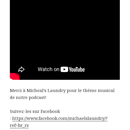
Merci à Micheal’s Laundry pour le thème musical
de notre podcast!
Suivez-les sur Facebook
:
https://www.facebook.com/michaelslaundry/?
ref=br_rs