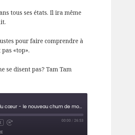
ns tous ses états. Il ira même
it.
justes pour faire comprendre à
 pas «top».
 ne se disent pas? Tam Tam
Épisode 27 - Courrier du cœur - le nouveau chum de mon amie
00:00
/
26:53
X
UTE
WIND
FAST
FORWARD
RE