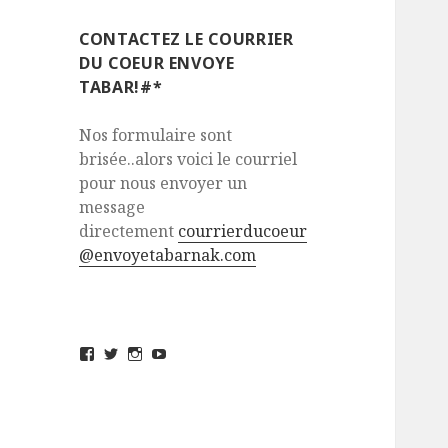
CONTACTEZ LE COURRIER
DU COEUR ENVOYE
TABAR!#*
Nos formulaire sont
brisée..alors voici le courriel
pour nous envoyer un
message
directement
courrierducoeur
@envoyetabarnak.com
View
View
View
View
envoyetabarnak’s
@envoyetabarnak’s
envoyetabarnak’s
UCvZs_5sJ32FHv_yCQgivMlQ’s
profile
profile
profile
profile
on
on
on
on
Facebook
Twitter
Instagram
YouTube