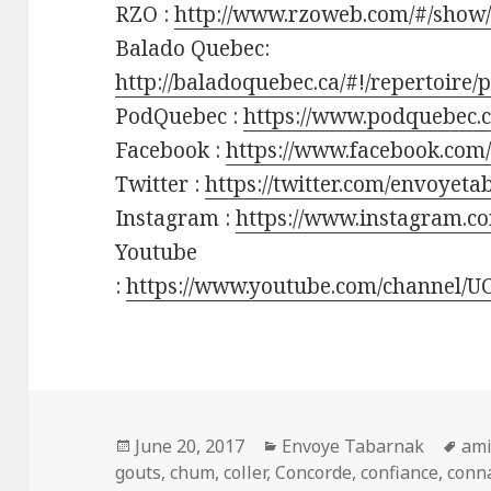
RZO :
http://www.rzoweb.com/#/show
Balado Quebec:
http://baladoquebec.ca/#!/repertoire
PodQuebec :
https://www.podquebec.
Facebook :
https://www.facebook.com
Twitter :
https://twitter.com/envoyet
Instagram :
https://www.instagram.c
Youtube
:
https://www.youtube.com/channel/
Posted
Categories
Tag
June 20, 2017
Envoye Tabarnak
am
on
gouts
,
chum
,
coller
,
Concorde
,
confiance
,
conna