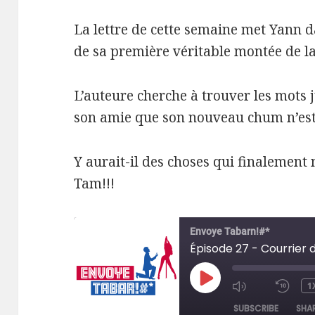
La lettre de cette semaine met Yann da
de sa première véritable montée de la
L’auteure cherche à trouver les mots 
son amie que son nouveau chum n’est
Y aurait-il des choses qui finalement
Tam!!!
Envoye Tabarn!#*
PLAY
1
MUTE/UNM
RE
EPISODE
EPISODE
10
SUBSCRIBE
SHA