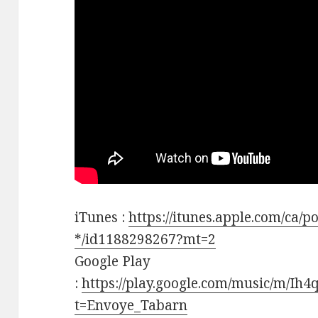
iTunes :
https://itunes.apple.com/ca/p
*/id1188298267?mt=2
Google Play
:
https://play.google.com/music/m/Ih
t=Envoye_Tabarn