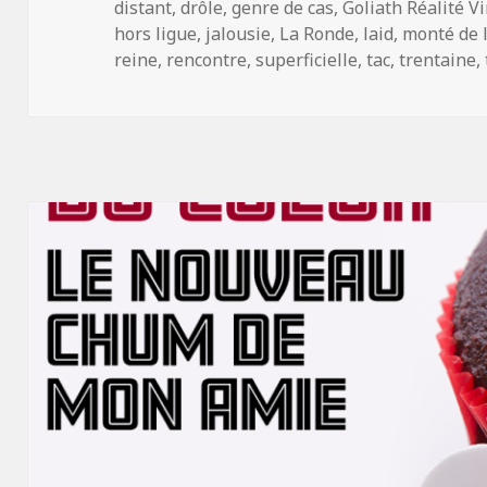
distant
,
drôle
,
genre de cas
,
Goliath Réalité Vi
hors ligue
,
jalousie
,
La Ronde
,
laid
,
monté de l
reine
,
rencontre
,
superficielle
,
tac
,
trentaine
,