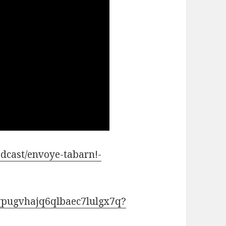
odcast/envoye-tabarn!-
4qpugvhajq6qlbaec7lulgx7q?