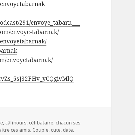
/envoyetabarnak
/podcast/291/envoye_tabarn___
com/envoye-tabarnak/
/envoyetabarnak/
abarnak
om/envoyetabarnak/
UCvZs_5sJ32FHv_yCQgivMlQ
s
ie
,
câlinours
,
célibataire
,
chacun ses
itre ces amis
,
Couple
,
cute
,
date
,