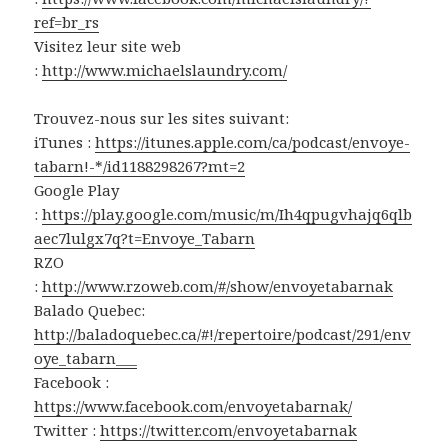
ref=br_rs
Visitez leur site web
:
http://www.michaelslaundry.com/
Trouvez-nous sur les sites suivant:
iTunes :
https://itunes.apple.com/ca/podcast/envoye-
tabarn!-*/id1188298267?mt=2
Google Play
:
https://play.google.com/music/m/Ih4qpugvhajq6qlb
aec7lulgx7q?t=Envoye_Tabarn
RZO
:
http://www.rzoweb.com/#/show/envoyetabarnak
Balado Quebec:
http://baladoquebec.ca/#!/repertoire/podcast/291/env
oye_tabarn___
Facebook :
https://www.facebook.com/envoyetabarnak/
Twitter :
https://twitter.com/envoyetabarnak