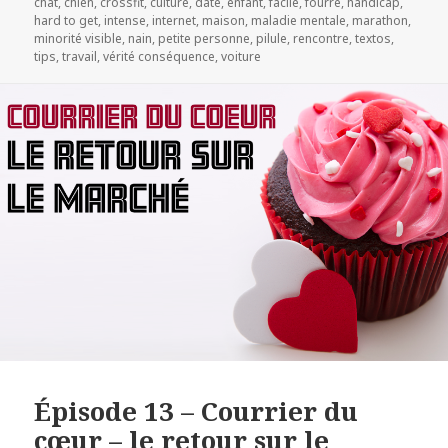
on
chat
,
chien
,
crossfit
,
culture
,
date
,
enfant
,
facile
,
fourré
,
handicap
,
LINK
hard to get
,
intense
,
internet
,
maison
,
maladie mentale
,
marathon
,
minorité visible
,
nain
,
petite personne
,
pilule
,
rencontre
,
textos
,
EMBED
tips
,
travail
,
vérité conséquence
,
voiture
Épisode 13 – Courrier du
cœur – le retour sur le