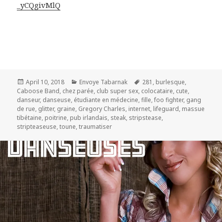
_yCQgivMlQ
Posted
Categories
Tags
April 10, 2018
Envoye Tabarnak
281
,
burlesque
,
on
Caboose Band
,
chez parée
,
club super sex
,
colocataire
,
cute
,
danseur
,
danseuse
,
étudiante en médecine
,
fille
,
foo fighter
,
gang
de rue
,
glitter
,
graine
,
Gregory Charles
,
internet
,
lifeguard
,
massue
tibétaine
,
poitrine
,
pub irlandais
,
steak
,
stripstease
,
stripteaseuse
,
toune
,
traumatiser