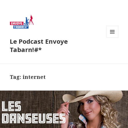
Le Podcast Envoye
MENU
AND
Tabarn!#*
WIDGETS
Tag:
internet