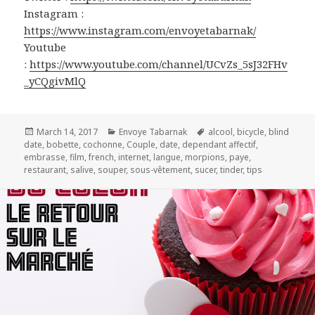
Instagram :
https://www.instagram.com/envoyetabarnak/
Youtube
:
https://www.youtube.com/channel/UCvZs_5sJ32FHv
_yCQgivMlQ
Posted
Categories
Tags
March 14, 2017
Envoye Tabarnak
alcool
,
bicycle
,
blind
on
date
,
bobette
,
cochonne
,
Couple
,
date
,
dependant affectif
,
embrasse
,
film
,
french
,
internet
,
langue
,
morpions
,
paye
,
restaurant
,
salive
,
souper
,
sous-vêtement
,
sucer
,
tinder
,
tips