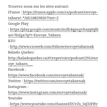
Trouvez-nous sur les sites suivant:
iTunes :
https://itunes.apple.com/ca/podcast/envoye-
tabarn!-*/id1188298267?mt=2
Google Play
:
https://play.google.com/music/m/Ih4qpugvhajq6qlb
aec7lulgx7q?t=Envoye_Tabarn
RZO
:
http://www.rzoweb.com/#/show/envoyetabarnak
Balado Quebec:
http://baladoquebec.ca/#!/repertoire/podcast/291/env
oye_tabarn___
Facebook :
https://www.facebook.com/envoyetabarnak/
Twitter :
https://twitter.com/envoyetabarnak
Instagram :
https://www.instagram.com/envoyetabarnak/
Youtube
:
https://www.youtube.com/channel/UCvZs_5sJ32FHv