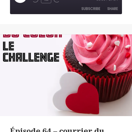
REWIND
FAST
EPISODE
10
FORWARD
SUBSCRIBE
SHARE
SECONDS
30
SECONDS
SHARE
RSS FEED
LINK
EMBED
Épisode 64 – courrier du