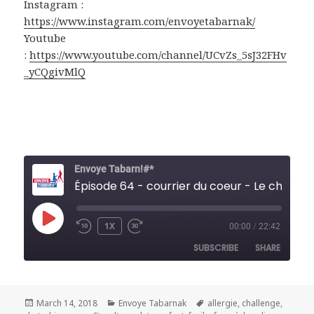
Instagram :
https://www.instagram.com/envoyetabarnak/
Youtube
:
https://www.youtube.com/channel/UCvZs_5sJ32FHv
_yCQgivMlQ
Envoye Tabarn!#*
Épisode 64 - courrier du coeur -
PLAY
1X
00:00
/
22:42
REWIND
FAST
EPISODE
10
FORWARD
SUBSCRIBE
SHARE
SECONDS
30
SECONDS
SHARE
RSS FEED
Posted
Categories
Tags
March 14, 2018
Envoye Tabarnak
allergie
,
challenge
,