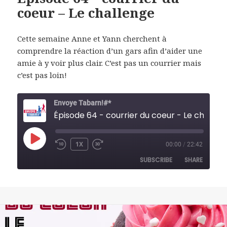
coeur – Le challenge
Cette semaine Anne et Yann cherchent à
comprendre la réaction d’un gars afin d’aider une
amie à y voir plus clair. C’est pas un courrier mais
c’est pas loin!
Envoye Tabarn!#*
Épisode 64 - courrier du coeur -
PLAY
1X
00:00
/
22:42
REWIND
FAST
EPISODE
10
FORWARD
SUBSCRIBE
SHARE
SECONDS
30
SECONDS
SHARE
RSS FEED
LINK