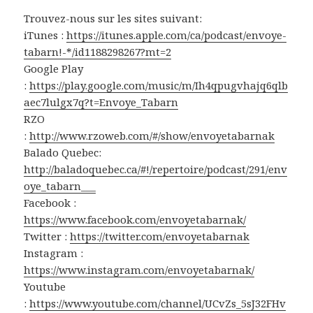
Trouvez-nous sur les sites suivant:
iTunes :
https://itunes.apple.com/ca/podcast/envoye-
tabarn!-*/id1188298267?mt=2
Google Play
:
https://play.google.com/music/m/Ih4qpugvhajq6qlb
aec7lulgx7q?t=Envoye_Tabarn
RZO
:
http://www.rzoweb.com/#/show/envoyetabarnak
Balado Quebec:
http://baladoquebec.ca/#!/repertoire/podcast/291/env
oye_tabarn___
Facebook :
https://www.facebook.com/envoyetabarnak/
Twitter :
https://twitter.com/envoyetabarnak
Instagram :
https://www.instagram.com/envoyetabarnak/
Youtube
:
https://www.youtube.com/channel/UCvZs_5sJ32FHv