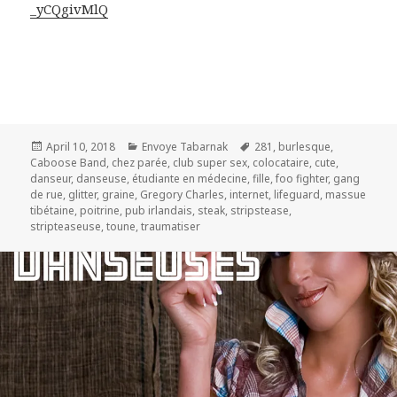
_yCQgivMlQ
Posted
Categories
Tags
April 10, 2018
Envoye Tabarnak
281
,
burlesque
,
on
Caboose Band
,
chez parée
,
club super sex
,
colocataire
,
cute
,
danseur
,
danseuse
,
étudiante en médecine
,
fille
,
foo fighter
,
gang
de rue
,
glitter
,
graine
,
Gregory Charles
,
internet
,
lifeguard
,
massue
tibétaine
,
poitrine
,
pub irlandais
,
steak
,
stripstease
,
stripteaseuse
,
toune
,
traumatiser