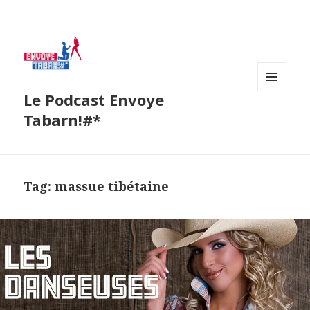
Le Podcast Envoye
MENU
AND
Tabarn!#*
WIDGETS
Tag:
massue tibétaine