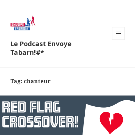
Le Podcast Envoye
MENU
AND
Tabarn!#*
WIDGETS
Tag:
chanteur