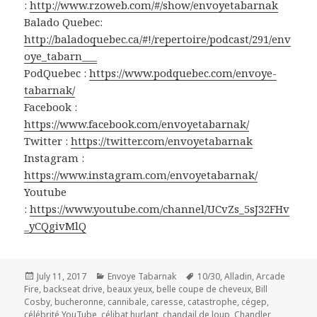
:
http://www.rzoweb.com/#/show/envoyetabarnak
Balado Quebec:
http://baladoquebec.ca/#!/repertoire/podcast/291/env
oye_tabarn___
PodQuebec :
https://www.podquebec.com/envoye-
tabarnak/
Facebook :
https://www.facebook.com/envoyetabarnak/
Twitter :
https://twitter.com/envoyetabarnak
Instagram :
https://www.instagram.com/envoyetabarnak/
Youtube
:
https://www.youtube.com/channel/UCvZs_5sJ32FHv
_yCQgivMlQ
Posted
Categories
Tags
July 11, 2017
Envoye Tabarnak
10/30
,
Alladin
,
Arcade
on
Fire
,
backseat drive
,
beaux yeux
,
belle coupe de cheveux
,
Bill
Cosby
,
bucheronne
,
cannibale
,
caresse
,
catastrophe
,
cégep
,
célébrité YouTube
,
célibat hurlant
,
chandail de loup
,
Chandler
,