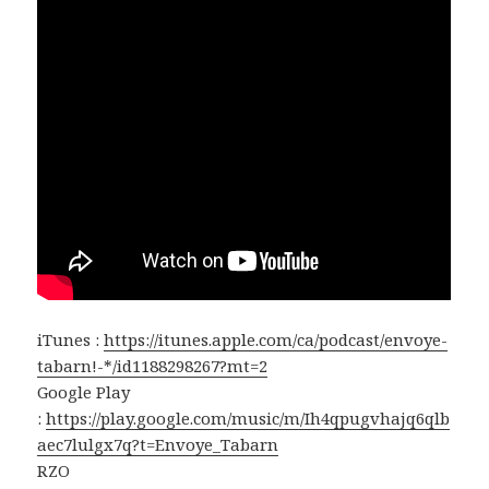
iTunes :
https://itunes.apple.com/ca/podcast/envoye-
tabarn!-*/id1188298267?mt=2
Google Play
:
https://play.google.com/music/m/Ih4qpugvhajq6qlb
aec7lulgx7q?t=Envoye_Tabarn
RZO