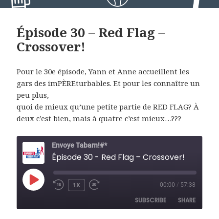
Épisode 30 – Red Flag –
Crossover!
Pour le 30e épisode, Yann et Anne accueillent les
gars des imPÈREturbables. Et pour les connaître un
peu plus,
quoi de mieux qu’une petite partie de RED FLAG? À
deux c’est bien, mais à quatre c’est mieux…???
Envoye Tabarn!#*
Épisode 30 - Red Flag – Crossover!
PLAY
1X
00:00
/
57:38
REWIND
FAST
EPISODE
10
FORWARD
SUBSCRIBE
SHARE
SECONDS
30
SECONDS