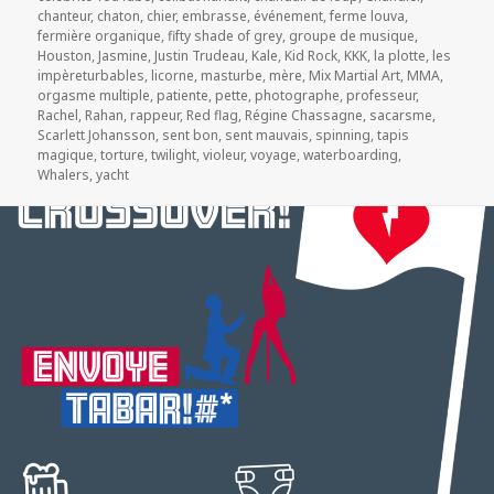
chanteur
,
chaton
,
chier
,
embrasse
,
événement
,
ferme louva
,
fermière organique
,
fifty shade of grey
,
groupe de musique
,
Houston
,
Jasmine
,
Justin Trudeau
,
Kale
,
Kid Rock
,
KKK
,
la plotte
,
les
impèreturbables
,
licorne
,
masturbe
,
mère
,
Mix Martial Art
,
MMA
,
orgasme multiple
,
patiente
,
pette
,
photographe
,
professeur
,
Rachel
,
Rahan
,
rappeur
,
Red flag
,
Régine Chassagne
,
sacarsme
,
Scarlett Johansson
,
sent bon
,
sent mauvais
,
spinning
,
tapis
magique
,
torture
,
twilight
,
violeur
,
voyage
,
waterboarding
,
Whalers
,
yacht