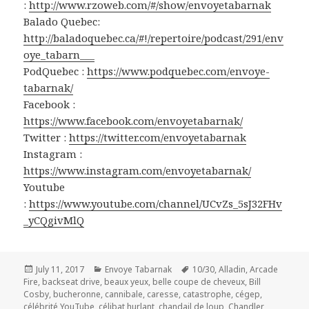
:
http://www.rzoweb.com/#/show/envoyetabarnak
Balado Quebec:
http://baladoquebec.ca/#!/repertoire/podcast/291/env
oye_tabarn___
PodQuebec :
https://www.podquebec.com/envoye-
tabarnak/
Facebook :
https://www.facebook.com/envoyetabarnak/
Twitter :
https://twitter.com/envoyetabarnak
Instagram :
https://www.instagram.com/envoyetabarnak/
Youtube
:
https://www.youtube.com/channel/UCvZs_5sJ32FHv
_yCQgivMlQ
Posted
Categories
Tags
July 11, 2017
Envoye Tabarnak
10/30
,
Alladin
,
Arcade
on
Fire
,
backseat drive
,
beaux yeux
,
belle coupe de cheveux
,
Bill
Cosby
,
bucheronne
,
cannibale
,
caresse
,
catastrophe
,
cégep
,
célébrité YouTube
,
célibat hurlant
,
chandail de loup
,
Chandler
,