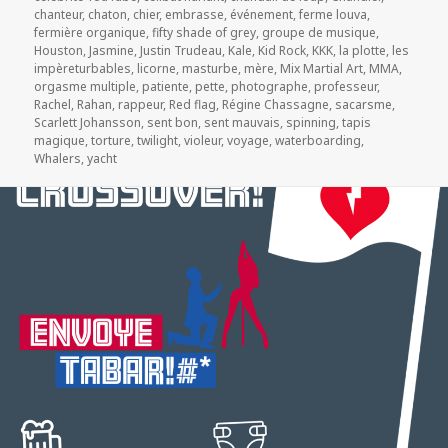
chanteur
,
chaton
,
chier
,
embrasse
,
événement
,
ferme louva
,
fermière organique
,
fifty shade of grey
,
groupe de musique
,
Houston
,
Jasmine
,
Justin Trudeau
,
Kale
,
Kid Rock
,
KKK
,
la plotte
,
les
impèreturbables
,
licorne
,
masturbe
,
mère
,
Mix Martial Art
,
MMA
,
orgasme multiple
,
patiente
,
pette
,
photographe
,
professeur
,
Rachel
,
Rahan
,
rappeur
,
Red flag
,
Régine Chassagne
,
sacarsme
,
Scarlett Johansson
,
sent bon
,
sent mauvais
,
spinning
,
tapis
magique
,
torture
,
twilight
,
violeur
,
voyage
,
waterboarding
,
Whalers
,
yacht