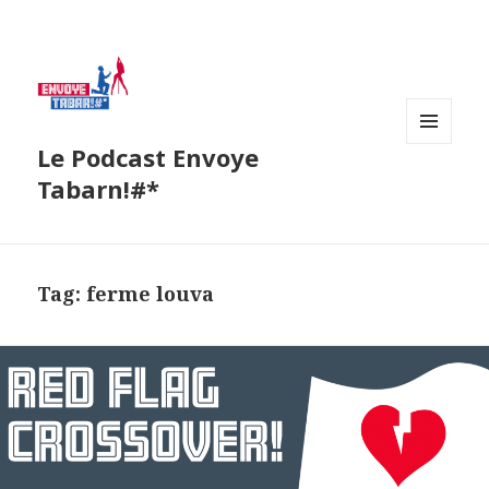
Le Podcast Envoye
MENU
AND
Tabarn!#*
WIDGETS
Tag:
ferme louva