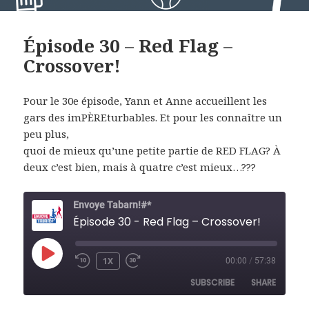
Épisode 30 – Red Flag –
Crossover!
Pour le 30e épisode, Yann et Anne accueillent les
gars des imPÈREturbables. Et pour les connaître un
peu plus,
quoi de mieux qu’une petite partie de RED FLAG? À
deux c’est bien, mais à quatre c’est mieux…???
Envoye Tabarn!#*
Épisode 30 - Red Flag – Crossover!
PLAY
1X
00:00
/
57:38
REWIND
FAST
EPISODE
10
FORWARD
SUBSCRIBE
SHARE
SECONDS
30
SECONDS