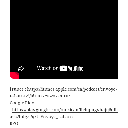
iTunes :
https://itunes.apple.com/ca/podcast/envoye-
tabarn!-*/id1188298267?mt=2
Google Play
:
https://play.google.com/music/m/Ih4qpugvhajq6qlb
aec7lulgx7q?t=Envoye_Tabarn
RZO