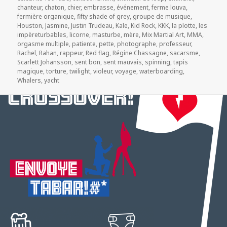
chanteur
,
chaton
,
chier
,
embrasse
,
événement
,
ferme louva
,
fermière organique
,
fifty shade of grey
,
groupe de musique
,
Houston
,
Jasmine
,
Justin Trudeau
,
Kale
,
Kid Rock
,
KKK
,
la plotte
,
les
impèreturbables
,
licorne
,
masturbe
,
mère
,
Mix Martial Art
,
MMA
,
orgasme multiple
,
patiente
,
pette
,
photographe
,
professeur
,
Rachel
,
Rahan
,
rappeur
,
Red flag
,
Régine Chassagne
,
sacarsme
,
Scarlett Johansson
,
sent bon
,
sent mauvais
,
spinning
,
tapis
magique
,
torture
,
twilight
,
violeur
,
voyage
,
waterboarding
,
Whalers
,
yacht