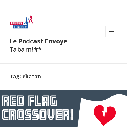
Le Podcast Envoye
MENU
AND
Tabarn!#*
WIDGETS
Tag:
chaton