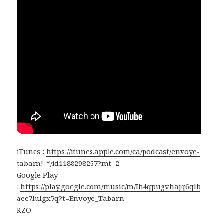
iTunes :
https://itunes.apple.com/ca/podcast/envoye-
tabarn!-*/id1188298267?mt=2
Google Play
:
https://play.google.com/music/m/Ih4qpugvhajq6qlb
aec7lulgx7q?t=Envoye_Tabarn
RZO