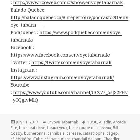
:
http://www.rzoweb.com/#/show/envoyetabarnak
Balado Quebec:
http://baladoquebec.ca/#!/repertoire/podcast/291/env
oye_tabarn___
PodQuebec :
https://www.podquebec.com/envoye-
tabarnak/
Facebook :
https://www.facebook.com/envoyetabarnak/
Twitter :
https://twitter.com/envoyetabarnak
Instagram :
https://www.instagram.com/envoyetabarnak/
Youtube
:
https://www.youtube.com/channel/UCvZs_5sJ32FHv
_yCQgivMlQ
Posted
Categories
Tags
July 11, 2017
Envoye Tabarnak
10/30
,
Alladin
,
Arcade
on
Fire
,
backseat drive
,
beaux yeux
,
belle coupe de cheveux
,
Bill
Cosby
,
bucheronne
,
cannibale
,
caresse
,
catastrophe
,
cégep
,
célébrité YouTube
,
célibat hurlant
,
chandail de loup
,
Chandler
,