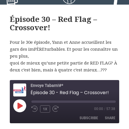
Épisode 30 – Red Flag –
Crossover!
Pour le 30e épisode, Yann et Anne accueillent les
gars des imPÈREturbables. Et pour les connaître un
peu plus,
quoi de mieux qu’une petite partie de RED FLAG? À
deux c’est bien, mais à quatre c’est mieux…???
Envoye Tabarn!#*
Épisode 30 - Red Flag – Crossover!
PLAY
1X
00:00
/
57:38
REWIND
FAST
EPISODE
10
FORWARD
SUBSCRIBE
SHARE
SECONDS
30
SECONDS