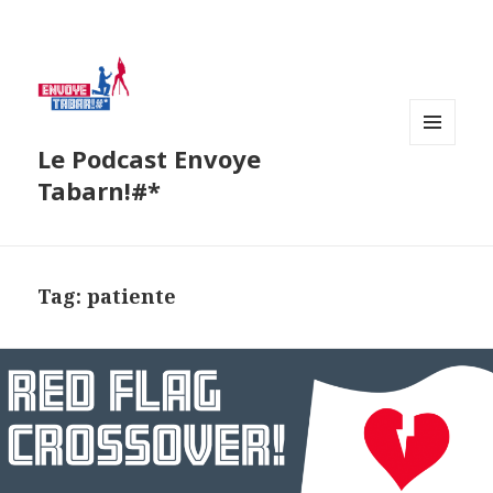
Le Podcast Envoye
MENU
AND
Tabarn!#*
WIDGETS
Tag:
patiente