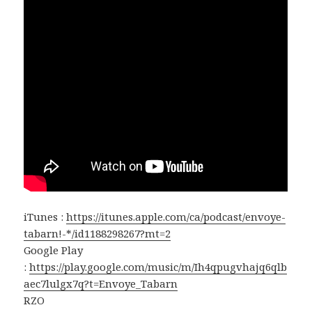
iTunes :
https://itunes.apple.com/ca/podcast/envoye-
tabarn!-*/id1188298267?mt=2
Google Play
:
https://play.google.com/music/m/Ih4qpugvhajq6qlb
aec7lulgx7q?t=Envoye_Tabarn
RZO