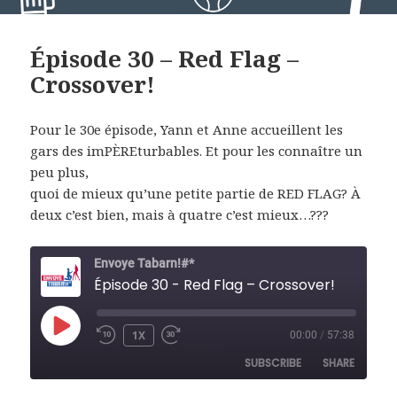
Épisode 30 – Red Flag –
Crossover!
Pour le 30e épisode, Yann et Anne accueillent les
gars des imPÈREturbables. Et pour les connaître un
peu plus,
quoi de mieux qu’une petite partie de RED FLAG? À
deux c’est bien, mais à quatre c’est mieux…???
Envoye Tabarn!#*
Épisode 30 - Red Flag – Crossover!
PLAY
1X
00:00
/
57:38
REWIND
FAST
EPISODE
10
FORWARD
SUBSCRIBE
SHARE
SECONDS
30
SECONDS