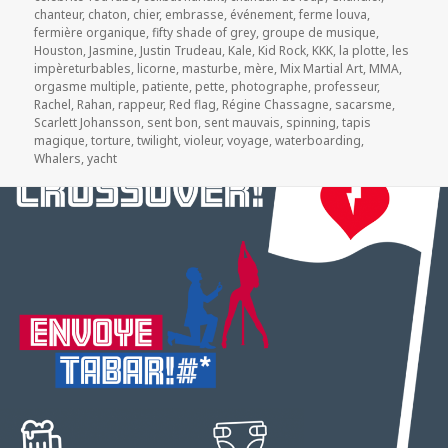
chanteur
,
chaton
,
chier
,
embrasse
,
événement
,
ferme louva
,
fermière organique
,
fifty shade of grey
,
groupe de musique
,
Houston
,
Jasmine
,
Justin Trudeau
,
Kale
,
Kid Rock
,
KKK
,
la plotte
,
les
impèreturbables
,
licorne
,
masturbe
,
mère
,
Mix Martial Art
,
MMA
,
orgasme multiple
,
patiente
,
pette
,
photographe
,
professeur
,
Rachel
,
Rahan
,
rappeur
,
Red flag
,
Régine Chassagne
,
sacarsme
,
Scarlett Johansson
,
sent bon
,
sent mauvais
,
spinning
,
tapis
magique
,
torture
,
twilight
,
violeur
,
voyage
,
waterboarding
,
Whalers
,
yacht