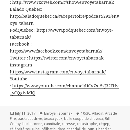
:
http://www.rzoweb.com/#/show/envoyetabarnak
Balado Quebec:
http://baladoquebec.ca/#!/repertoire/podcast/291/env
oye_tabarn___
PodQuebec :
https://www.podquebec.com/envoye-
tabarnak/
Facebook :
https://www.facebook.com/envoyetabarnak/
Twitter :
https://twitter.com/envoyetabarnak
Instagram :
https://www.instagram.com/envoyetabarnak/
Youtube
:
https://www.youtube.com/channel/UCvZs_5sJ32FHv
_yCQgivMlQ
Posted
Categories
Tags
July 11, 2017
Envoye Tabarnak
10/30
,
Alladin
,
Arcade
on
Fire
,
backseat drive
,
beaux yeux
,
belle coupe de cheveux
,
Bill
Cosby
,
bucheronne
,
cannibale
,
caresse
,
catastrophe
,
cégep
,
célébrité YouTube
,
célibat hurlant
,
chandail de loup
,
Chandler
,